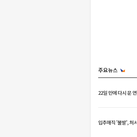
주요뉴스
22일 만에 다시 문 
입추매직 '불발', 처