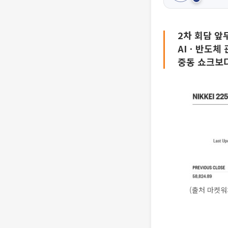
2차 회담 앞
AIㆍ반도체 
중동 쇼크보
(출처 마켓워