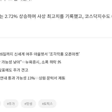
 2.72% 상승하며 사상 최고치를 기록했고, 코스닥지수도 0
26일까지 신세계 여주 아울렛서 ‘조각작품 오픈마켓’
장 가능성 낮아"⋯뉴욕증시, 소폭 하락 外
 발표에도 주가 견고
 연내 통과 가능성 13%…상원 문턱서 제동
#주가
#항셍
#토픽스