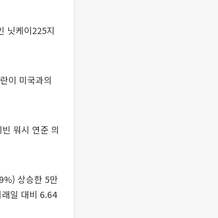
인 닛케이225지
 이란이 미국과의
케빈 워시 연준 의
9%) 상승한 5만
래일 대비 6.64