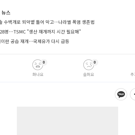
 뉴스
솔 수백개로 뙤약볕 틀어 막고⋯나라별 폭염 생존법
28명⋯TSMC "생산 재개까지 시간 필요해"
 대이란 공습 재개⋯국제유가 다시 급등
0
0
화나요
슬퍼요
추