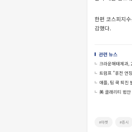
한편 코스피지수는
감했다.
관련 뉴스
크라운해태제과, 
트럼프 "휴전 연
애플, 팀 쿡 퇴진
美 클래리티 법안
#마켓
#증시