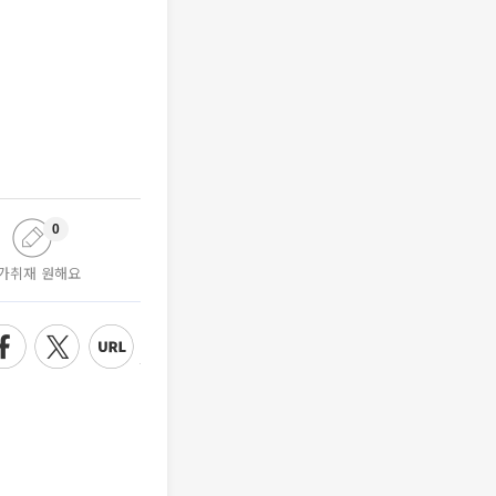
0
가취재 원해요