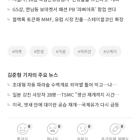
GS샵, 한남동 보마켓서 패션 PB ‘라삐아프’ 팝업 연다
블랙록 토큰화 MMF, 유럽 시장 진출∙∙∙스테이블코인 확장
#마켓
#항셍
#가권
#자취안
#닛케이
김준형 기자의 주요 뉴스
초대형 자동 파라솔 수백개로 뙤약볕 틀어 막고⋯나라별 폭염 생존법
일본 강진 사망자 28명⋯TSMC "생산 재개까지 시간 필요해"
미국, 엿새 만에 대이란 공습 재개⋯국제유가 다시 급등
0
0
0
0
좋아요
화나요
슬퍼요
추가취재 원해요