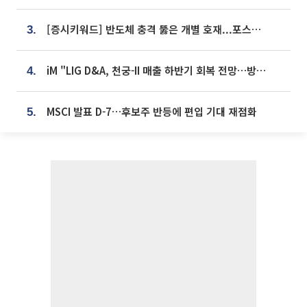
[증시키워드] 반도체 충격 뚫은 개별 호재...포스코퓨처엠·에코프로·한화솔루션 '눈길'
3.
iM "LIG D&A, 천궁-II 매출 하반기 회복 전망…방산 톱픽 유지"
4.
MSCI 발표 D-7…후보주 반등에 편입 기대 재점화
5.