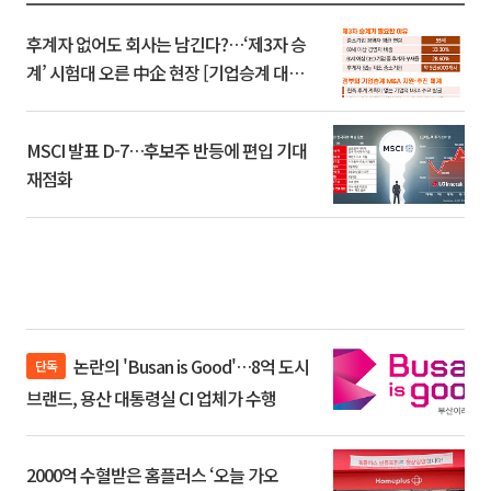
후계자 없어도 회사는 남긴다?…‘제3자 승
계’ 시험대 오른 中企 현장 [기업승계 대전
환]
MSCI 발표 D-7…후보주 반등에 편입 기대
재점화
논란의 'Busan is Good'…8억 도시
단독
브랜드, 용산 대통령실 CI 업체가 수행
2000억 수혈받은 홈플러스 ‘오늘 가오