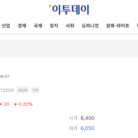
산업
경제
국제
정치
사회
오피니언
문화·라이프
08.07
12205
코스피
기계
20
0.32%
시가
6,400
저가
6,050