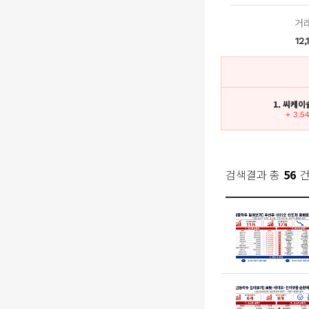
거
12,
1. 씨케
+ 3.5
검색결과 총
56