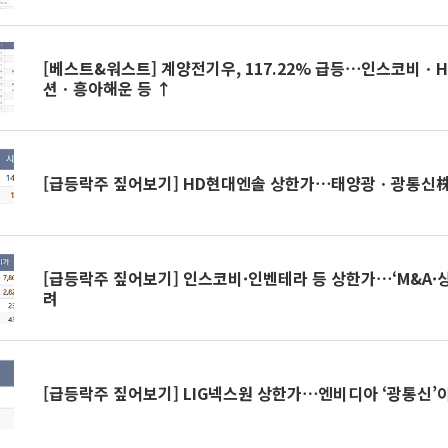
[베스트&워스트] 계양전기우, 117.22% 급등⋯인스코비
션ㆍ흥아해운 등 ↑
[급등락주 짚어보기] HD현대엔솔 상한가⋯태양광ㆍ광통신株
[급등락주 짚어보기] 인스코비·인벤테라 등 상한가⋯‘M&A·상장
려
[급등락주 짚어보기] LIG넥스원 상한가⋯엔비디아 ‘광통신’이