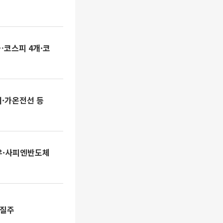
…코스피 4개·코
버·가온전선 등
우·사피엔반도체
 질주