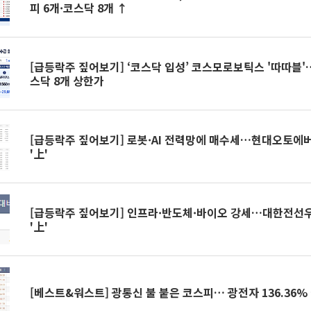
피 6개·코스닥 8개 ↑
[급등락주 짚어보기] ‘코스닥 입성’ 코스모로보틱스 '따따블'
스닥 8개 상한가
[급등락주 짚어보기] 로봇·AI 전력망에 매수세…현대오토에
'上'
[급등락주 짚어보기] 인프라·반도체·바이오 강세…대한전선
'上'
[베스트&워스트] 광통신 불 붙은 코스피… 광전자 136.36%