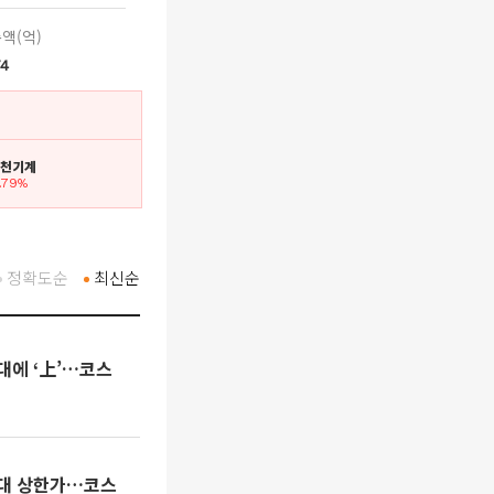
액(억)
74
 화천기계
1.79%
정확도순
최신순
대에 ‘上’…코스
기대 상한가…코스