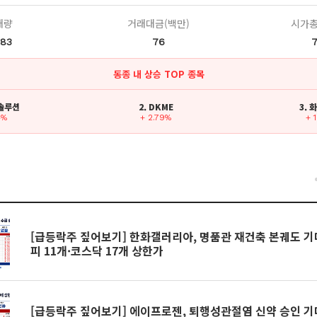
래량
거래대금(백만)
시가총
183
76
동종 내 상승 TOP 종목
이솔루션
2. DKME
3.
4%
+ 2.79%
+ 
건
[급등락주 짚어보기] 한화갤러리아, 명품관 재건축 본궤도 기
피 11개·코스닥 17개 상한가
[급등락주 짚어보기] 에이프로젠, 퇴행성관절염 신약 승인 