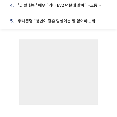
'굿 윌 헌팅' 배우 "기아 EV2 덕분에 살아"…교통사고 후 안전성 극찬
4.
李대통령 “청년이 결혼 망설이는 일 없어야...제도상 불이익 조사”
5.