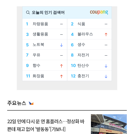
주요뉴스
22일 만에 다시 문 연 홈플러스…정상화 바
쁜데 재고 없어 ‘발동동’[가보니]