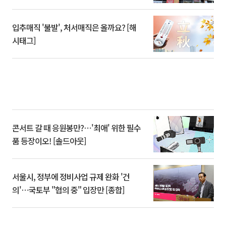
입추매직 '불발', 처서매직은 올까요? [해
시태그]
콘서트 갈 때 응원봉만?⋯'최애' 위한 필수
품 등장이오! [솔드아웃]
서울시, 정부에 정비사업 규제 완화 '건
의'⋯국토부 "협의 중" 입장만 [종합]