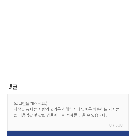
댓글
0 / 300