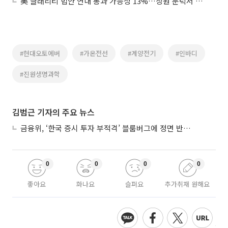
美 클래리티 법안 연내 통과 가능성 13%…상원 문턱서 제동
#현대오토에버
#가온전선
#계양전기
#인바디
#진원생명과학
김범근 기자의 주요 뉴스
금융위, ‘한국 증시 투자 부적격’ 블룸버그에 정면 반박…“근거 불분명”
0
0
0
0
좋아요
화나요
슬퍼요
추가취재 원해요