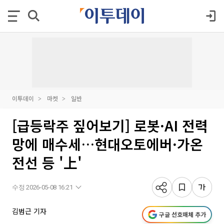
이투데이
마켓
일반
[급등락주 짚어보기] 로봇·AI 전력
망에 매수세…현대오토에버·가온
전선 등 '上'
수정 2026-05-08 16:21
김범근 기자
구글 선호매체 추가