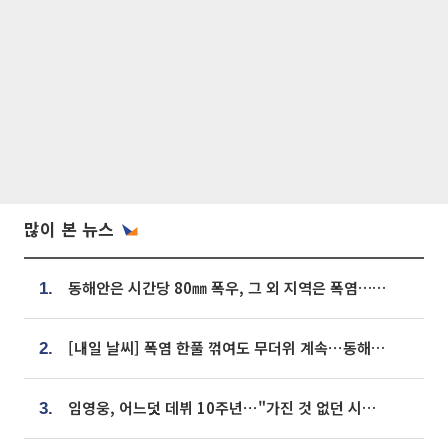
많이 본 뉴스
동해안은 시간당 80㎜ 폭우, 그 외 지역은 폭염…‘극과 극 날씨’
1.
[내일 날씨] 폭염 한풀 꺾여도 무더위 계속⋯동해안 이틀 연속 비
2.
임영웅, 어느덧 데뷔 10주년⋯"가진 것 없던 시절, 내 앞엔 20명의 팬뿐"
3.