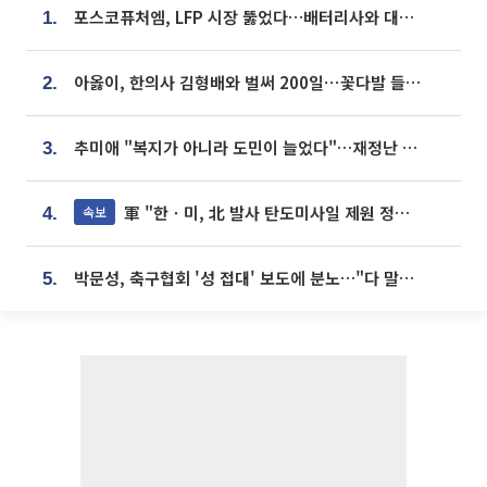
포스코퓨처엠, LFP 시장 뚫었다…배터리사와 대규모 장기 공급 합의
1.
아옳이, 한의사 김형배와 벌써 200일⋯꽃다발 들고 "프러포즈 아냐"
2.
추미애 "복지가 아니라 도민이 늘었다"…재정난 책임론 정면돌파
3.
軍 "한ㆍ미, 北 발사 탄도미사일 제원 정밀분석 중"
속보
4.
박문성, 축구협회 '성 접대' 보도에 분노…"다 말아먹으려고 작정했나"
5.