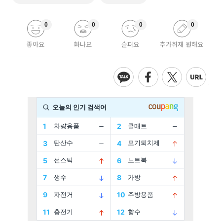
0
0
0
0
좋아요
화나요
슬퍼요
추가취재 원해요