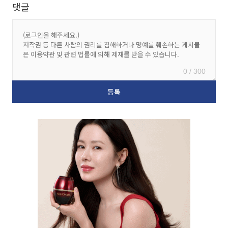
댓글
0 / 300