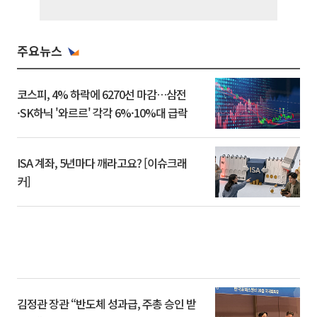
주요뉴스
코스피, 4% 하락에 6270선 마감…삼전
·SK하닉 '와르르' 각각 6%·10%대 급락
ISA 계좌, 5년마다 깨라고요? [이슈크래
커]
김정관 장관 “반도체 성과급, 주총 승인 받