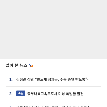
많이 본 뉴스
김정관 장관 “반도체 성과급, 주총 승인 받도록”…상법·자본시장법 개정 시사
1.
중부내륙고속도로서 미상 폭발물 발견
속보
2.