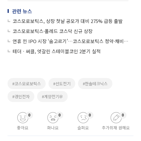
관련 뉴스
코스모로보틱스, 상장 첫날 공모가 대비 275% 급등 출발
코스모로보틱스·폴레드 코스닥 신규 상장
연휴 낀 IPO 시장 ‘숨고르기’…코스모로보틱스 청약·채비 상장 마무리
테더ㆍ써클, 엇갈린 스테이블코인 2분기 실적
#코스모로보틱스
#선도전기
#한솔테크닉스
#경인전자
#계양전기우
0
0
0
0
좋아요
화나요
슬퍼요
추가취재 원해요