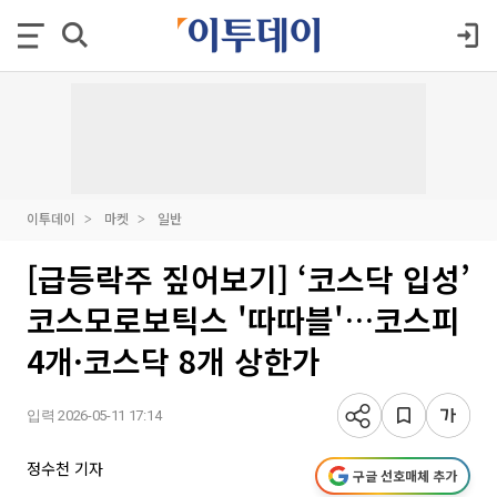
이투데이
마켓
일반
[급등락주 짚어보기] ‘코스닥 입성’
코스모로보틱스 '따따블'…코스피
4개·코스닥 8개 상한가
입력 2026-05-11 17:14
정수천 기자
구글 선호매체 추가