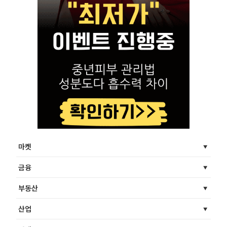
마켓
금융
부동산
산업