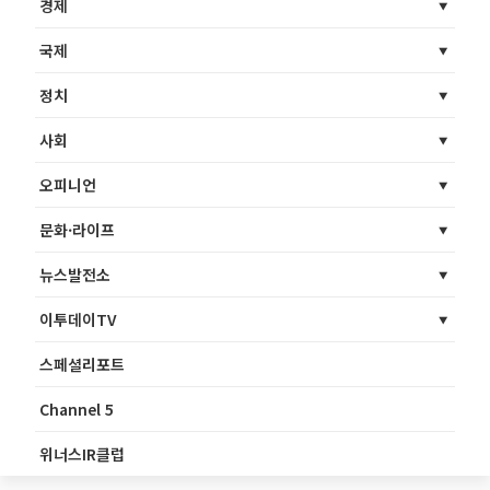
경제
국제
정치
사회
오피니언
문화·라이프
뉴스발전소
이투데이TV
스페셜리포트
Channel 5
위너스IR클럽