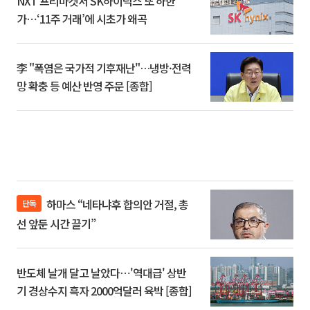
NXT 프리마켓서 SK하이닉스 또 하한
가⋯‘11주 거래’에 시초가 왜곡
李 "폭염은 국가적 기후재난"…냉방·전력
망 확충 등 예산 반영 주문 [종합]
하마스 “네타냐후 합의안 거절, 총
단독
선 앞둔 시간 끌기”
반도체 날개 달고 날았다⋯'역대급' 상반
기 경상수지 흑자 2000억달러 육박 [종합]