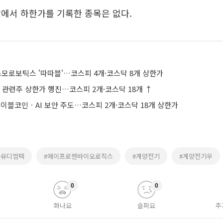
에서 하한가를 기록한 종목은 없다.
스모로보틱스 '따따블'…코스피 4개·코스닥 8개 상한가
 관련주 상한가 행진…코스피 2개·코스닥 18개 ↑
블코인ㆍAI 보안 주도…코스피 2개·코스닥 18개 상한가
#유디엠텍
#에이프로젠바이오로직스
#계양전기
#계양전기우
0
0
화나요
슬퍼요
추