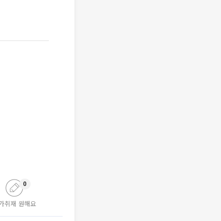
0
가취재 원해요