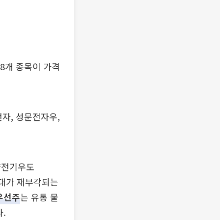
8개 종목이 가격
자, 성문전자우,
계양전기우도
 기대가 재부각되는
우선주
는 유통 물
.