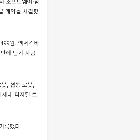
리티 소프트웨어·첨
공급 계약을 체결했
499원, 엑세스바
전반에 단기 자금
봇, 협동 로봇,
차세대 디지털 트
 기록했다.