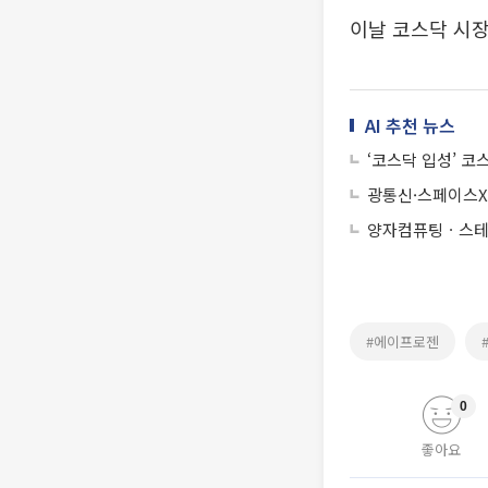
이날 코스닥 시장
AI 추천 뉴스
‘코스닥 입성’ 코
광통신·스페이스X
양자컴퓨팅ㆍ스테이
#에이프로젠
0
좋아요