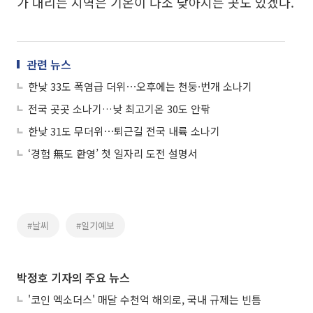
가 내리는 지역은 기온이 다소 낮아지는 곳도 있겠다.
관련 뉴스
한낮 33도 폭염급 더위⋯오후에는 천둥·번개 소나기
전국 곳곳 소나기…낮 최고기온 30도 안팎
한낮 31도 무더위⋯퇴근길 전국 내륙 소나기
‘경험 無도 환영’ 첫 일자리 도전 설명서
#날씨
#일기예보
박정호 기자의 주요 뉴스
'코인 엑소더스' 매달 수천억 해외로, 국내 규제는 빈틈