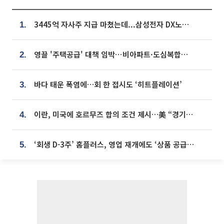
3445억 자사주 지급 마쳤는데...삼성전자 DX노조, 뒤늦은 '떼쓰기 집회'
1.
영끌 '주택공급' 대책 임박⋯비아파트·도심복합까지 총동원
2.
바다 태운 폭염에…회 한 접시도 ‘히트플레이션’
3.
이란, 미국에 호르무즈 합의 조건 제시…美 “경기 아직 안 끝나” [종합]
4.
‘회생 D-3주’ 홈플러스, 영업 재개에도 ‘상품 공급망’ 복구가 생존 관건
5.