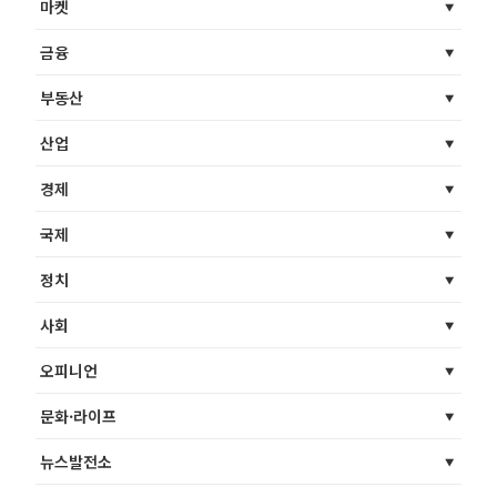
마켓
금융
부동산
산업
경제
국제
정치
사회
오피니언
문화·라이프
뉴스발전소