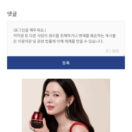
댓글
0 / 300