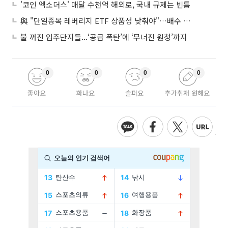
'코인 엑소더스' 매달 수천억 해외로, 국내 규제는 빈틈
與 "단일종목 레버리지 ETF 상품성 낮춰야"…배수 조정안도 거론
불 꺼진 입주단지들...‘공급 폭탄’에 ‘무너진 원청’까지
0
0
0
0
좋아요
화나요
슬퍼요
추가취재 원해요