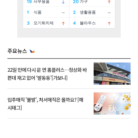
주요뉴스
22일 만에 다시 문 연 홈플러스…정상화 바
쁜데 재고 없어 ‘발동동’[가보니]
입추매직 '불발', 처서매직은 올까요? [해
시태그]