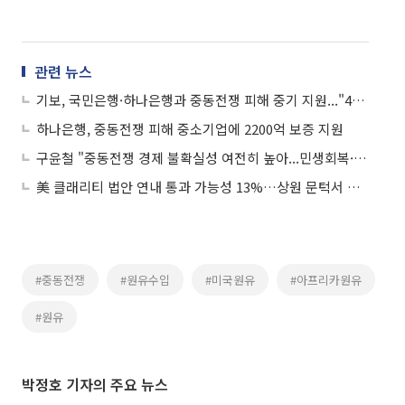
관련 뉴스
기보, 국민은행·하나은행과 중동전쟁 피해 중기 지원..."4534억원 규모 협약보증"
하나은행, 중동전쟁 피해 중소기업에 2200억 보증 지원
구윤철 "중동전쟁 경제 불확실성 여전히 높아...민생회복·경제 재도약 박차"
美 클래리티 법안 연내 통과 가능성 13%…상원 문턱서 제동
#중동전쟁
#원유수입
#미국원유
#아프리카원유
#원유
박정호 기자의 주요 뉴스