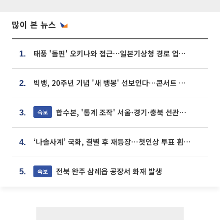
많이 본 뉴스
태풍 '돌핀' 오키나와 접근…일본기상청 경로 업데이트
1.
빅뱅, 20주년 기념 '새 뱅봉' 선보인다⋯콘서트 앞두고 팝업 개최
2.
합수본, '통계 조작' 서울·경기·충북 선관위 등 추가 압수수색
속보
3.
‘나솔사계’ 국화, 결별 후 재등장⋯첫인상 투표 휩쓸고 ‘인기녀’ 등극
4.
전북 완주 삼례읍 공장서 화재 발생
속보
5.