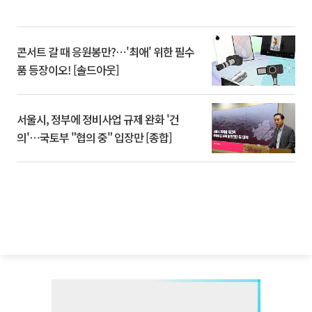
콘서트 갈 때 응원봉만?⋯'최애' 위한 필수
품 등장이오! [솔드아웃]
서울시, 정부에 정비사업 규제 완화 '건
의'⋯국토부 "협의 중" 입장만 [종합]