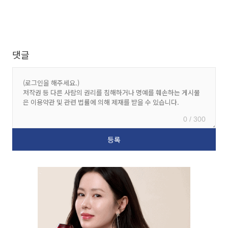
댓글
0 / 300