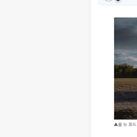
▲올 뉴 포드