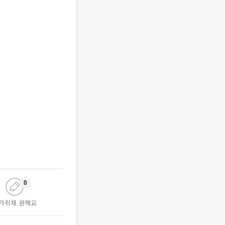
0
가취재 원해요