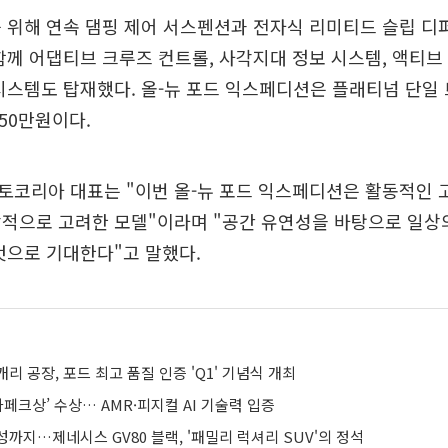
 위해 연속 댐핑 제어 서스펜션과 전자식 리미티드 슬립 디퍼
함께 어댑티브 크루즈 컨트롤, 사각지대 정보 시스템, 액티브
시스템도 탑재했다. 올-뉴 포드 익스페디션은 플래티넘 단일
350만원이다.
토코리아 대표는 "이번 올-뉴 포드 익스페디션은 활동적인 
적으로 고려한 모델"이라며 "공간 유연성을 바탕으로 일상
것으로 기대한다"고 말했다.
리 공장, 포드 최고 품질 인증 'Q1' 기념식 개최
차페크상’ 수상… AMR·피지컬 AI 기술력 입증
까지…제네시스 GV80 블랙, '패밀리 럭셔리 SUV'의 정석