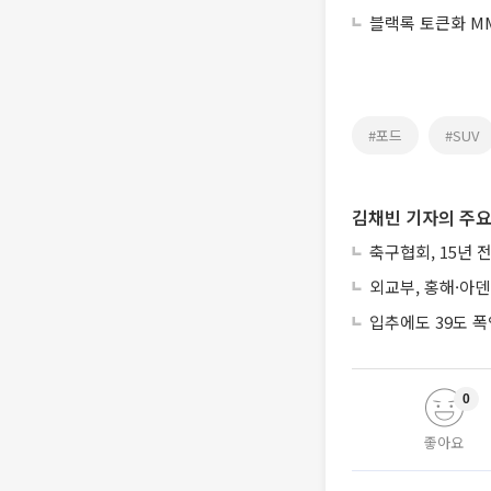
블랙록 토큰화 MM
#포드
#SUV
김채빈 기자의 주요
축구협회, 15년 
외교부, 홍해·아덴
입추에도 39도 
0
좋아요