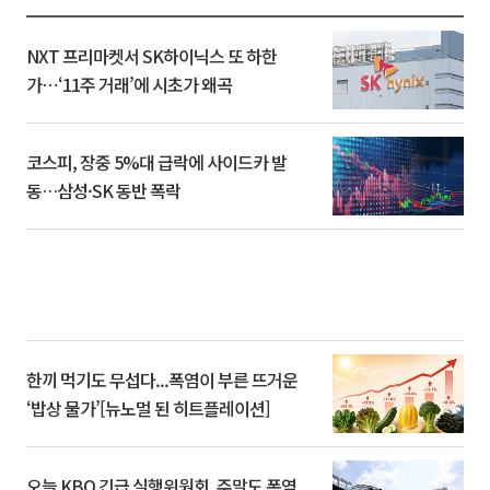
NXT 프리마켓서 SK하이닉스 또 하한
가⋯‘11주 거래’에 시초가 왜곡
코스피, 장중 5%대 급락에 사이드카 발
동…삼성·SK 동반 폭락
한끼 먹기도 무섭다...폭염이 부른 뜨거운
‘밥상 물가’[뉴노멀 된 히트플레이션]
오늘 KBO 긴급 실행위원회, 주말도 폭염