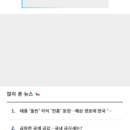
많이 본 뉴스
태풍 '돌핀' 이어 '찬홈' 등장…예상 경로에 한국 '한숨'
1.
급등한 국제 금값…국내 금시세는?
2.