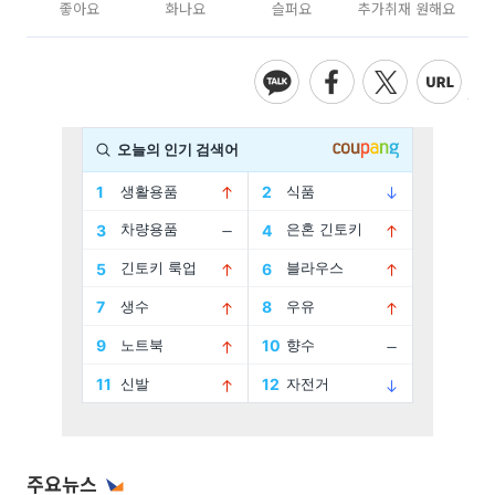
좋아요
화나요
슬퍼요
추가취재 원해요
주요뉴스