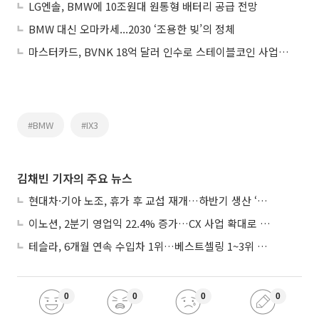
LG엔솔, BMW에 10조원대 원통형 배터리 공급 전망
BMW 대신 오마카세...2030 ‘조용한 빚’의 정체
마스터카드, BVNK 18억 달러 인수로 스테이블코인 사업 본격 확장
#BMW
#IX3
김채빈 기자의 주요 뉴스
현대차·기아 노조, 휴가 후 교섭 재개…하반기 생산 ‘분수령’
이노션, 2분기 영업익 22.4% 증가…CX 사업 확대로 성장세 지속
테슬라, 6개월 연속 수입차 1위…베스트셀링 1~3위 싹쓸이
0
0
0
0