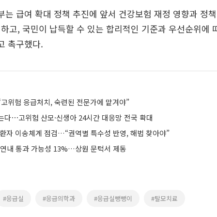
부는 급여 확대 정책 추진에 앞서 건강보험 재정 영향과 정책
하고, 국민이 납득할 수 있는 합리적인 기준과 우선순위에 
고 촉구했다.
“고위험 응급처치, 숙련된 전문가에 맡겨야”
는다⋯고위험 산모·신생아 24시간 대응망 전국 확대
급환자 이송체계 점검…“권역별 특수성 반영, 해법 찾아야”
 연내 통과 가능성 13%…상원 문턱서 제동
#응급실
#응급의학과
#응급실뺑뺑이
#탈모치료