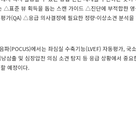
는 △표준 뷰 획득을 돕는 스캔 가이드 △진단에 부적합한 
평가(QA) △응급 의사결정에 필요한 정량·이상소견 분석을
파(POCUS)에서는 좌심실 수축기능(LVEF) 자동평가, 
, 심낭삼출 및 심장압전 의심 소견 탐지 등 응급 상황에서 중요
할 예정이다.