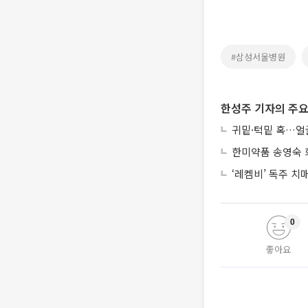
#삼성서울병원
한성주 기자의 주요
귀밑·턱밑 혹…얼굴
한미약품 송영숙 회
‘레켐비’ 독주 
0
좋아요