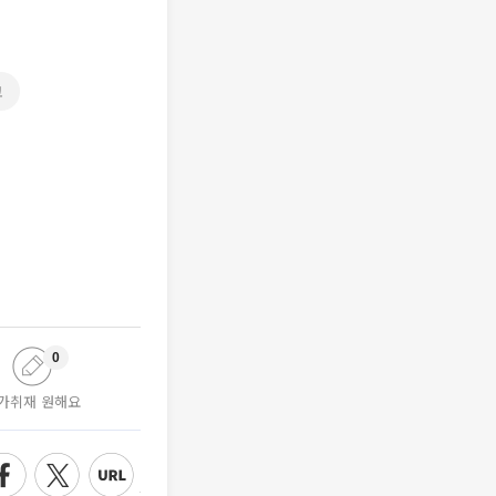
교
0
가취재 원해요