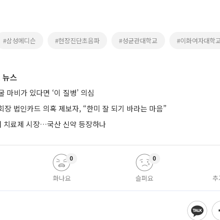
#삼성메디슨
#현장진단초음파
#성균관대학교
#이화여자대학
 뉴스
 마비가 있다면 ‘이 질병’ 의심
장 법인카드 의혹 제보자, “한미 잘 되기 바라는 마음”
치매 치료제 시장…국산 신약 등장하나
0
0
화나요
슬퍼요
추