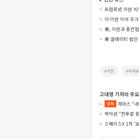
트럼프式 이란 빅
미·이란 이어 우크
美, 이란과 종전
美 클래리티 법안
#이란
#국제
고대영 기자의 주요
하마스 “네
단독
백악관 “전투함 
스페이스X 1차 '