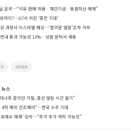
딜 윤곽⋯“석유 판매 허용ㆍ재건기금ㆍ동결자산 해제”
라까지?⋯G7서 커진 ‘종전 기대’
협상 과정서 이스라엘 패싱⋯‘합의문 열람’조차 거부
 연내 통과 가능성 13%…상원 문턱서 제동
유가
#트럼프
 뉴스
타냐후 합의안 거절, 총선 앞둔 시간 끌기”
등 4척 해외 건조해야”⋯한국 수주 기대
보호예수 해제' 임박⋯“주가 추가 하락 가능성”