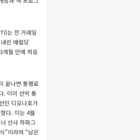
 개방과 핵 프로그
I)는 전 거래일
% 내린 배럴당
 3개월 만에 처음
전이 끝나면 통행료
. 이미 선박 통
반선인 디오나호가
혔다. 이는 4월
이너 선사 하파그
소식”이라며 “남은