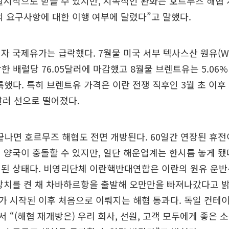
일시적으로 받을 수 있지만, 지속적인 완화는 호르무즈 해협
의 요구사항에 대한 이행 여부에 달렸다”고 말했다.
자 국제유가는 급락했다. 7월물 미국 서부 텍사스산 원유(WT
락한 배럴당 76.05달러에 마감했고 8월물 브렌트유는 5.06
기록했다. 특히 브렌트유 가격은 이란 전쟁 직후인 3월 초 이후
달러 선으로 떨어졌다.
끝나면 호르무즈 해협도 전면 개방된다. 60일간 연장된 휴
 양국이 충돌할 수 있지만, 일단 해운업계는 한시름 놓게 됐다
개된 상태다. 비영리단체 이란핵반대연합은 이란의 원유 운
장치를 켠 채 차바하르항을 출발해 오만만을 빠져나갔다고 밝
 시작된 이후 처음으로 이뤄지는 해협 통과다. 독일 컨테
 “(해협 재개방은) 우리 회사, 선원, 고객 모두에게 좋은 