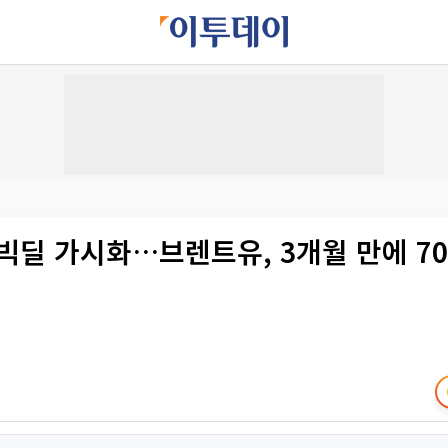
빅딜 가시화…브렌트유, 3개월 만에 70