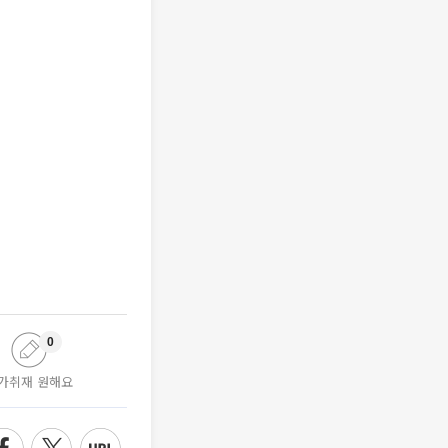
0
가취재 원해요