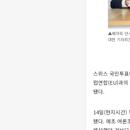
▲베아트 얀스
대한 기자회견
스위스 국민투표에
럽연합(EU)과의
됐다.
14일(현지시간)
됐다. 애초 여론