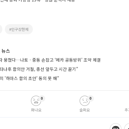
#인구상한제
 뉴스
자 뭉쳤다…나토ㆍ중동 손잡고 ‘메카 공동방위’ 조약 체결
타냐후 합의안 거절, 총선 앞두고 시간 끌기”
 '하마스 합의 초안' 동의 못 해”
0
0
화나요
슬퍼요
추