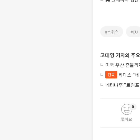
#스위스
#EU
고대영 기자의 주요
미국 우산 흔들리
하마스 “네
단독
네타냐후 “트럼프의
0
좋아요