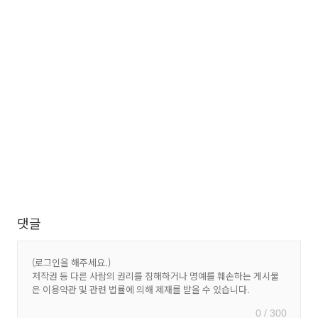
댓글
0 / 300