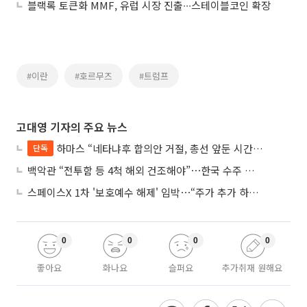
블랙록 토큰화 MMF, 유럽 시장 진출∙∙∙스테이블코인 확장
#이란
#호르무즈
#트럼프
고대영 기자의 주요 뉴스
하마스 “네타냐후 합의안 거절, 총선 앞둔 시간 끌기”
단독
백악관 “전투함 등 4척 해외 건조해야”⋯한국 수주 기대
스페이스X 1차 '보호예수 해제' 임박⋯“주가 추가 하락 가능성”
0
0
0
0
좋아요
화나요
슬퍼요
추가취재 원해요