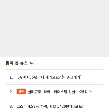
많이 본 뉴스
ISA 계좌, 5년마다 깨라고요? [이슈크래커]
1.
실리콘투, 라이브커머스팀 신설…K뷰티 ‘글로벌 판매망’ 확대[K뷰티 라방戰]
단독
2.
코스피 4.58% 하락, 환율 1420원대 [포토]
3.