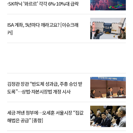
·SK하닉 '와르르' 각각 6%·10%대 급락
ISA 계좌, 5년마다 깨라고요? [이슈크래
커]
김정관 장관 “반도체 성과급, 주총 승인 받
도록”…상법·자본시장법 개정 시사
세금 꺼낸 정부에…오세훈 서울시장 “집값
해법은 공급” [종합]