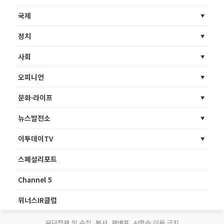
국제
정치
사회
오피니언
문화·라이프
뉴스발전소
이투데이TV
스페셜리포트
Channel 5
위너스IR클럽
무단전재 및 수집, 복사, 재배포, AI학습 이용 금지