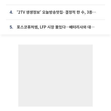
'2TV 생생정보' 오늘방송맛집- 결정적 한 수, 3종 메밀면! 메밀 소바 맛집 '의○○○○'
4.
포스코퓨처엠, LFP 시장 뚫었다…배터리사와 대규모 장기 공급 합의
5.