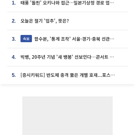
태풍 '돌핀' 오키나와 접근…일본기상청 경로 업데이트
1.
오늘은 절기 '입추', 뜻은?
2.
합수본, '통계 조작' 서울·경기·충북 선관위 등 추가 압수수색
속보
3.
빅뱅, 20주년 기념 '새 뱅봉' 선보인다⋯콘서트 앞두고 팝업 개최
4.
[증시키워드] 반도체 충격 뚫은 개별 호재...포스코퓨처엠·에코프로·한화솔루션 '눈길'
5.