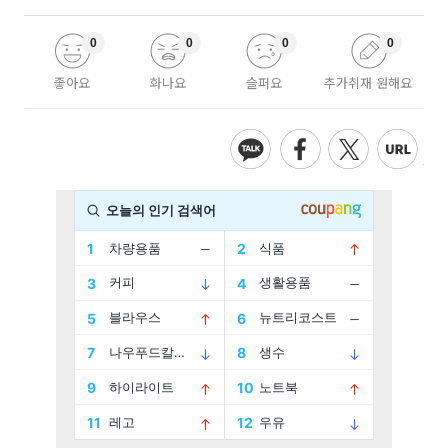
0
0
0
0
좋아요
화나요
슬퍼요
추가취재 원해요