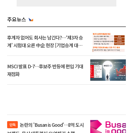
주요뉴스
후계자 없어도 회사는 남긴다?…‘제3자 승
계’ 시험대 오른 中企 현장 [기업승계 대전
환]
MSCI 발표 D-7…후보주 반등에 편입 기대
재점화
논란의 'Busan is Good'…8억 도시
단독