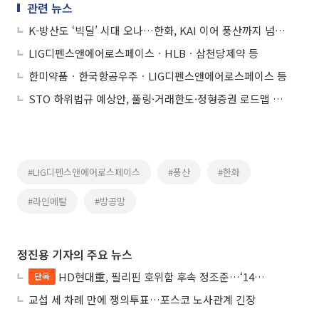
관련 뉴스
K-방산도 ‘빅딜’ 시대 오나…한화, KAI 이어 풍산까지 넘본다
LIG디펜스앤에어로스페이스ㆍHLBㆍ삼천당제약 등
한미약품ㆍ한국항공우주ㆍLIG디펜스앤에어로스페이스 등
STO 하위법규 예상안, 풀링·거래한도·정형증권 로드맵 제시
#LIG디펜스앤에어로스페이스
#풍산
#한화
#라인메탈
#방공망
정진용 기자의 주요 뉴스
HD현대重, 필리핀 호위함 후속 정조준…‘14척+α’ 싹쓸이 노린다
단독
교섭 세 차례 만에 쟁의투표…포스코 노사관계 긴장