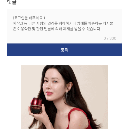
댓글
0 / 300