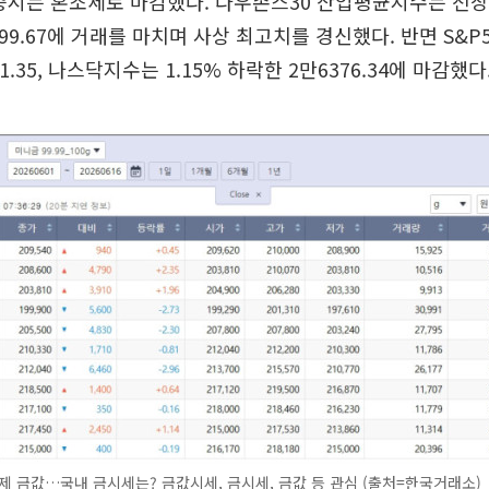
증시는 혼조세로 마감했다. 다우존스30 산업평균지수는 전장보
999.67에 거래를 마치며 사상 최고치를 경신했다. 반면 S&P
11.35, 나스닥지수는 1.15% 하락한 2만6376.34에 마감했다
제 금값…국내 금시세는? 금값시세, 금시세, 금값 등 관심 (출처=한국거래소)