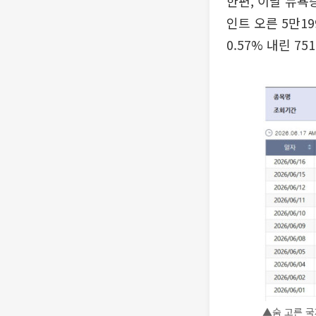
한편, 이날 뉴욕
인트 오른 5만1
0.57% 내린 75
▲숨 고른 국