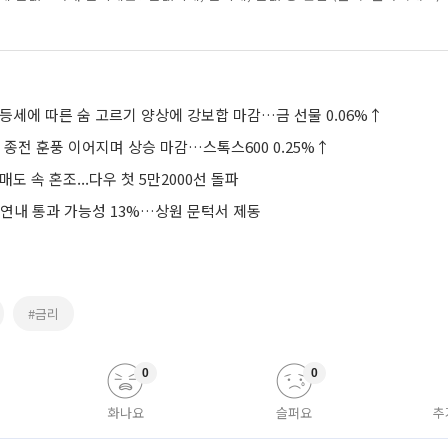
등세에 따른 숨 고르기 양상에 강보합 마감…금 선물 0.06%↑
 종전 훈풍 이어지며 상승 마감…스톡스600 0.25%↑
도 속 혼조...다우 첫 5만2000선 돌파
 연내 통과 가능성 13%…상원 문턱서 제동
#금리
0
0
화나요
슬퍼요
추