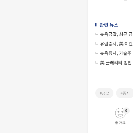
관련 뉴스
뉴욕금값, 최근 급
유럽증시, 美·이란
뉴욕증시, 기술주 매
美 클래리티 법안
#금값
#증시
0
좋아요