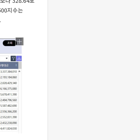
다 328.64포
500지수는
.