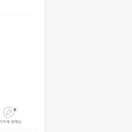
0
가취재 원해요