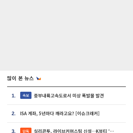
많이 본 뉴스
중부내륙고속도로서 미상 폭발물 발견
속보
1.
ISA 계좌, 5년마다 깨라고요? [이슈크래커]
2.
실리콘투, 라이브커머스팀 신설…K뷰티 ‘글로벌 판매망’ 확대[K뷰티 라방戰]
단독
3.