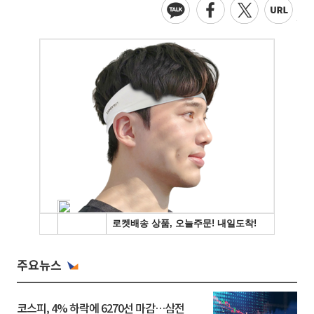
주요뉴스
코스피, 4% 하락에 6270선 마감…삼전