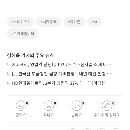
#스페이스X
#시가총액
#아마존
#AI
#주가매출비율
김해욱 기자의 주요 뉴스
에코프로, 영업익 전년比 102.7%↑…신사업·소재 다각화 박차
日, 한국산 도금강판 덤핑 예비판정…내년 대일 철강 수출 ‘빨간불’
HD현대일렉트릭, 2분기 영업익 37%↑…“데이터센터 사업, 새로운 성장 축”
0
0
0
0
좋아요
화나요
슬퍼요
추가취재 원해요