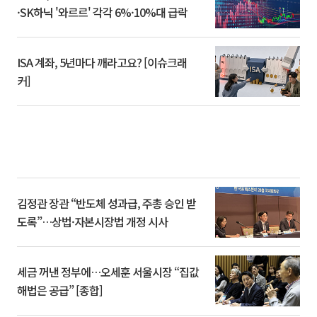
·SK하닉 '와르르' 각각 6%·10%대 급락
ISA 계좌, 5년마다 깨라고요? [이슈크래
커]
김정관 장관 “반도체 성과급, 주총 승인 받
도록”…상법·자본시장법 개정 시사
세금 꺼낸 정부에…오세훈 서울시장 “집값
해법은 공급” [종합]