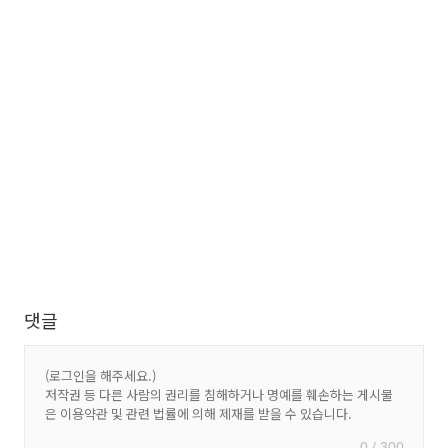
댓글
0 / 300