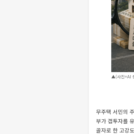
▲(사진=AI 
무주택 서민의 주
부가 갭투자를 
골자로 한 고강도