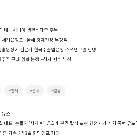
할 때⋯시니어 생활비대출 주목
어 세계은행도 "올해 경제전망 부정적"
진흥원장에 김윤지 한국수출입은행 수석연구원 임명
주 규제 완화 논쟁∙∙∙심사 변수 부상
#전세
#월세
#금융
 뉴스
 대표, 눈물의 ‘사자후’...“호카 판권 탈취 노린 경쟁사가 기획·폭행 유도
전증 가족 2박3일 희망캠프 개최