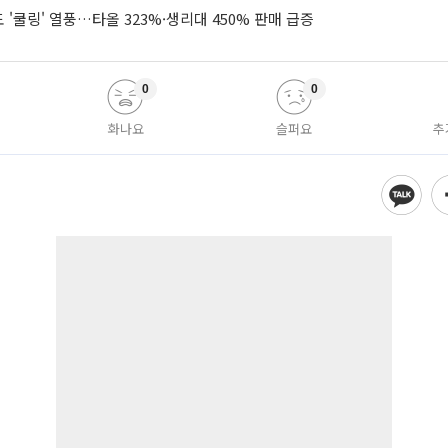
'쿨링' 열풍…타올 323%·생리대 450% 판매 급증
0
0
화나요
슬퍼요
추