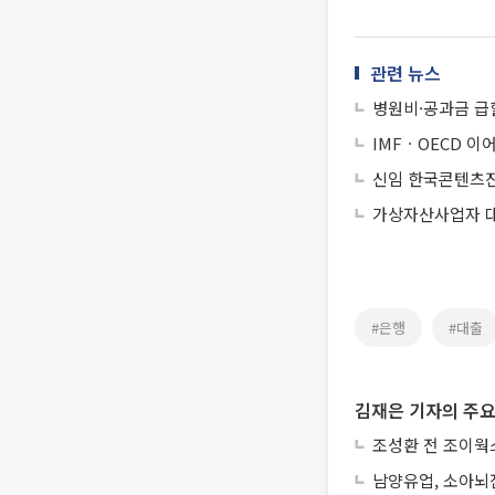
관련 뉴스
병원비·공과금 급
IMFㆍOECD 이
신임 한국콘텐츠
가상자산사업자 대주
#은행
#대출
김재은 기자의 주요
조성환 전 조이웍스
남양유업, 소아뇌