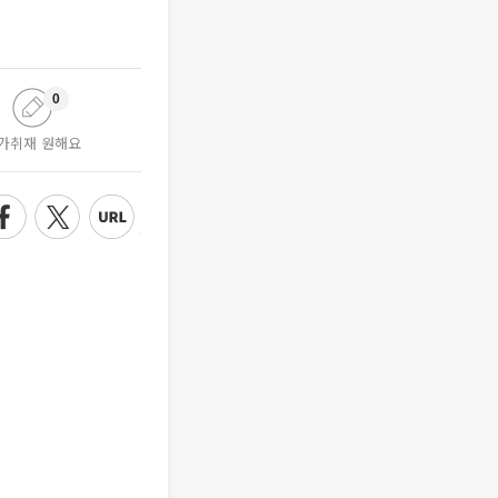
0
가취재 원해요