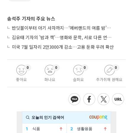
송석주 기자의 주요 뉴스
반딧불이부터 아기 사자까지…‘에버랜드의 여름 밤’이 기다려지는 이유
김유태 기자의 '밤과 책'…영화와 문학, 서로 다른 언어를 읽다
미국 7월 일자리 2만3000개 감소…고용 둔화 우려 확산
0
0
0
0
좋아요
화나요
슬퍼요
추가취재 원해요