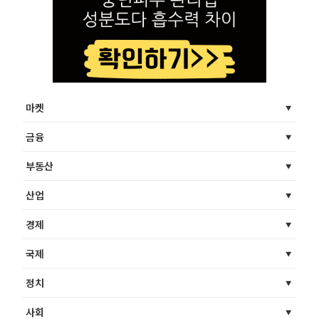
마켓
금융
부동산
산업
경제
국제
정치
사회