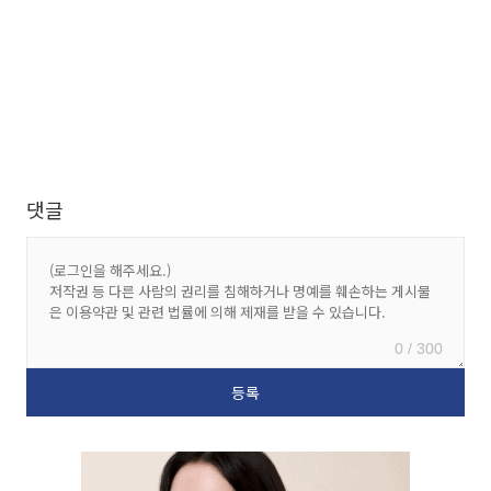
댓글
0 / 300