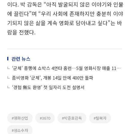
이다. 박 감독은 “아직 발굴되지 않은 이야기와 인물
에 끌린다”며 “우리 사회에 존재하지만 충분히 이야
기되지 않은 삶을 계속 영화로 담아내고 싶다”는 바
람을 전했다.
관련 뉴스
‘군체’ 흥행에 쇼박스 4연타 홈런…5월 영화시장 매출 1126억원
좀비영화 ‘군체’, 개봉 14일 만에 400만 돌파
‘경험 無도 환영’ 첫 일자리 도전 설명서
#영화산업
#3670
#박준호감독
#탈북자
#성소수자