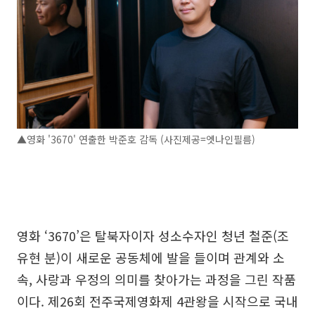
▲영화 '3670' 연출한 박준호 감독 (사진제공=엣나인필름)
영화 ‘3670’은 탈북자이자 성소수자인 청년 철준(조
유현 분)이 새로운 공동체에 발을 들이며 관계와 소
속, 사랑과 우정의 의미를 찾아가는 과정을 그린 작품
이다. 제26회 전주국제영화제 4관왕을 시작으로 국내