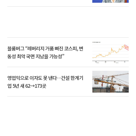
블룸버그 “레버리지 거품 빠진 코스피, 변
동성 최악 국면 지났을 가능성”
영업익으로 이자도 못 낸다…건설 한계기
업 5년 새 62→173곳