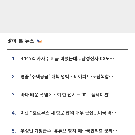
많이 본 뉴스
3445억 자사주 지급 마쳤는데...삼성전자 DX노조, 뒤늦은 '떼쓰기 집회'
1.
영끌 '주택공급' 대책 임박⋯비아파트·도심복합까지 총동원
2.
바다 태운 폭염에…회 한 접시도 ‘히트플레이션’
3.
이란 “호르무즈 새 항로 합의 매우 근접...미국 배상 먼저”
4.
우성빈 기장군수 ‘유튜브 정치’에…국민의힘 군의원들 집단 반발
5.