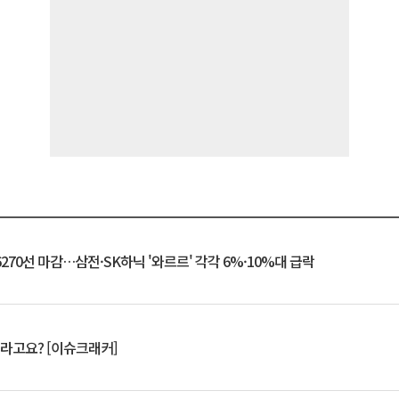
6270선 마감…삼전·SK하닉 '와르르' 각각 6%·10%대 급락
 깨라고요? [이슈크래커]