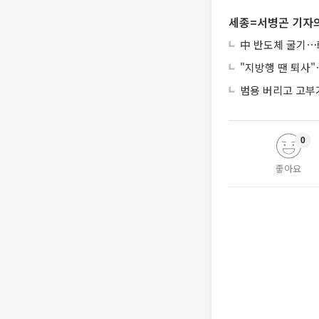
세종=서병곤 기자의
中 반도체 굴기⋯韓
"지방행 땐 퇴사"
범용 버리고 고부가
0
좋아요