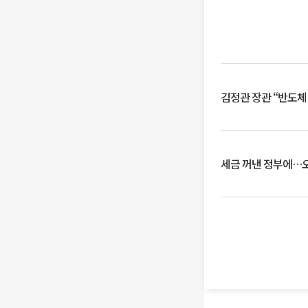
김정관 장관 “반도체
세금 꺼낸 정부에…오