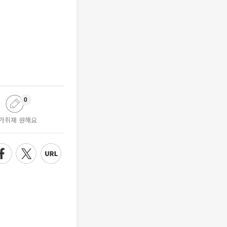
0
가취재 원해요