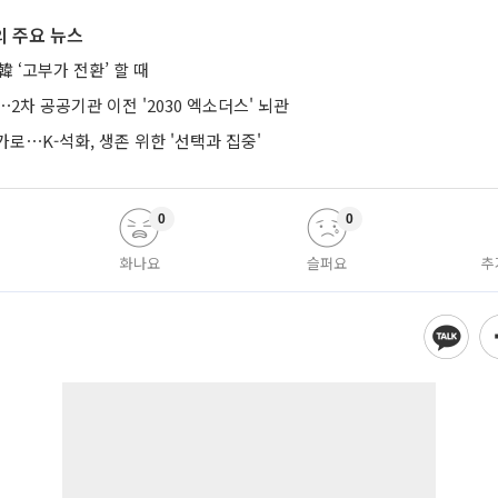
 주요 뉴스
 ‘고부가 전환’ 할 때
⋯2차 공공기관 이전 '2030 엑소더스' 뇌관
로⋯K-석화, 생존 위한 '선택과 집중'
0
0
화나요
슬퍼요
추