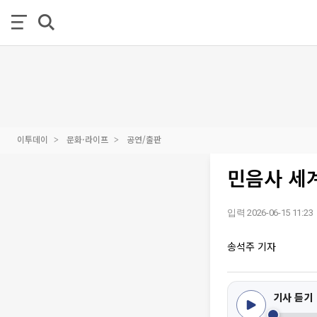
이투데이
문화·라이프
공연/출판
민음사 세계
입력 2026-06-15 11:23
송석주 기자
기사 듣기