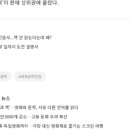
격’이 판매 상위권에 올랐다.
민음사...책 안 읽는다는데 왜?
 첫 일자리 도전 설명서
계문학
#세계문학전집
 뉴스
과 책'…영화와 문학, 서로 다른 언어를 읽다
2만3000개 감소…고용 둔화 우려 확산
축·독립영화까지…극장 대신 영화제로 즐기는 스크린 여행