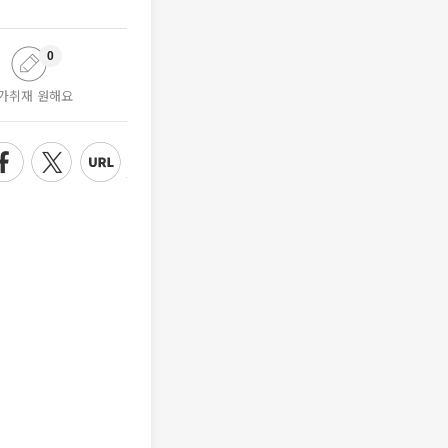
0
가취재 원해요