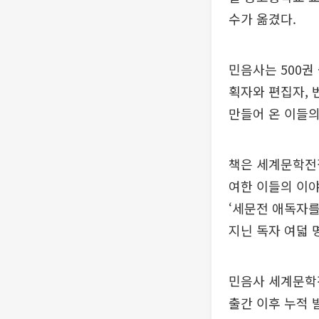
수가 옮겼다.
민음사는 500권
획자와 편집자, 
만들어 온 이들의
책은 세계문학전집
여한 이들의 이야
‘세문전 애독자를
지닌 독자 여덟 
민음사 세계문학전
출간 이후 누적 발