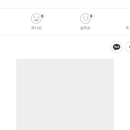
0
0
화나요
슬퍼요
추