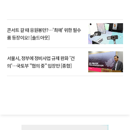
콘서트 갈 때 응원봉만?⋯'최애' 위한 필수
품 등장이오! [솔드아웃]
서울시, 정부에 정비사업 규제 완화 '건
의'⋯국토부 "협의 중" 입장만 [종합]