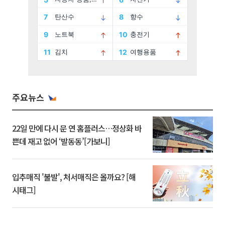
주요뉴스
22일 만에 다시 문 연 홈플러스…정상화 바
쁜데 재고 없어 ‘발동동’[가보니]
입추매직 '불발', 처서매직은 올까요? [해
시태그]