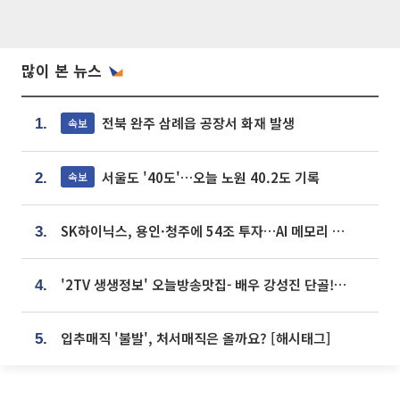
많이 본 뉴스
전북 완주 삼례읍 공장서 화재 발생
속보
1.
서울도 '40도'…오늘 노원 40.2도 기록
속보
2.
SK하이닉스, 용인·청주에 54조 투자…AI 메모리 생산기지 키운다
3.
'2TV 생생정보' 오늘방송맛집- 배우 강성진 단골! 쌀국수ㆍ푸팟퐁 커리 맛집 '블○○○'
4.
입추매직 '불발', 처서매직은 올까요? [해시태그]
5.