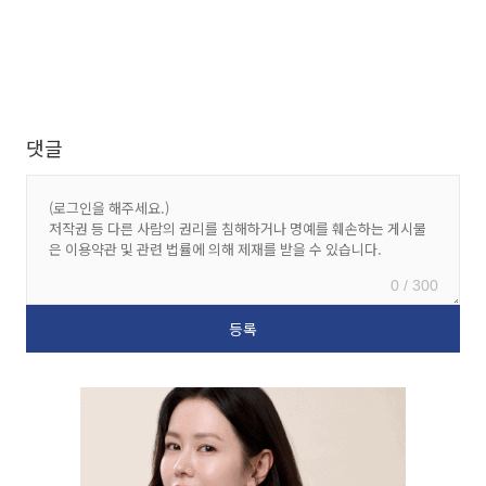
댓글
0 / 300