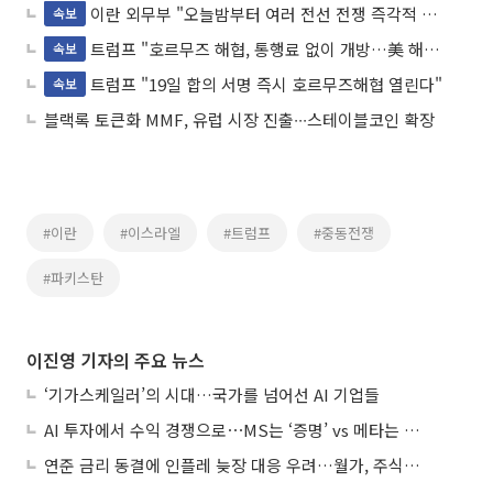
이란 외무부 "오늘밤부터 여러 전선 전쟁 즉각적 영구중단"
속보
트럼프 "호르무즈 해협, 통행료 없이 개방…美 해상봉쇄 즉시 해제"
속보
트럼프 "19일 합의 서명 즉시 호르무즈해협 열린다"
속보
블랙록 토큰화 MMF, 유럽 시장 진출∙∙∙스테이블코인 확장
#이란
#이스라엘
#트럼프
#중동전쟁
#파키스탄
이진영 기자의 주요 뉴스
‘기가스케일러’의 시대…국가를 넘어선 AI 기업들
AI 투자에서 수익 경쟁으로⋯MS는 ‘증명’ vs 메타는 ‘숙제’
연준 금리 동결에 인플레 늦장 대응 우려…월가, 주식도 채권도 던졌다