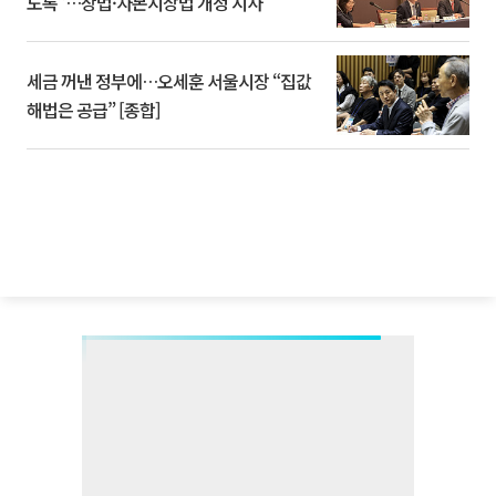
도록”…상법·자본시장법 개정 시사
세금 꺼낸 정부에…오세훈 서울시장 “집값
해법은 공급” [종합]