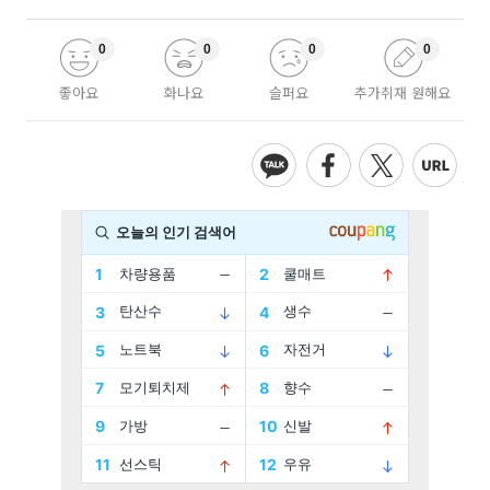
0
0
0
0
좋아요
화나요
슬퍼요
추가취재 원해요