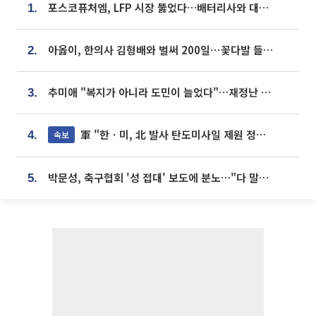
포스코퓨처엠, LFP 시장 뚫었다…배터리사와 대규모 장기 공급 합의
1.
아옳이, 한의사 김형배와 벌써 200일⋯꽃다발 들고 "프러포즈 아냐"
2.
추미애 "복지가 아니라 도민이 늘었다"…재정난 책임론 정면돌파
3.
軍 "한ㆍ미, 北 발사 탄도미사일 제원 정밀분석 중"
속보
4.
박문성, 축구협회 '성 접대' 보도에 분노…"다 말아먹으려고 작정했나"
5.