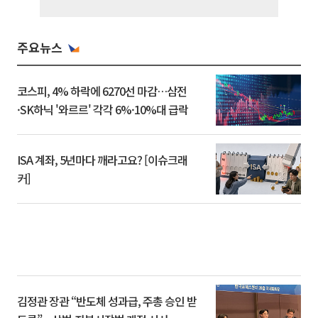
주요뉴스
코스피, 4% 하락에 6270선 마감…삼전
·SK하닉 '와르르' 각각 6%·10%대 급락
ISA 계좌, 5년마다 깨라고요? [이슈크래
커]
김정관 장관 “반도체 성과급, 주총 승인 받