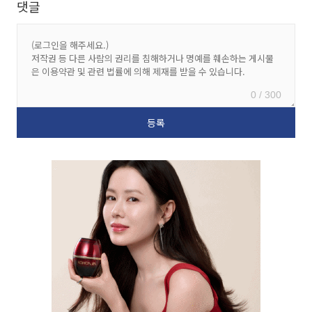
댓글
0 / 300