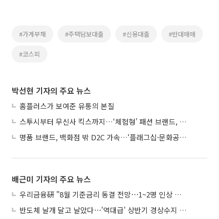
#가계부채
#주택담보대출
#신용대출
#반대매매
#코스피
박선현 기자의 주요 뉴스
홈플러스가 보여준 유통의 본질
스투시부터 무신사 킥스까지…‘체험형’ 패션 브랜드, 잇단 제주행
명품 브랜드, 백화점 밖 D2C 가속…‘플래그십·문화공간’ 전략 눈길
배근미 기자의 주요 뉴스
우리금융硏 "8월 기준금리 동결 전망⋯1~2명 인상 소수의견 낼 것"
반도체 날개 달고 날았다⋯'역대급' 상반기 경상수지 흑자 2000억달러 육박