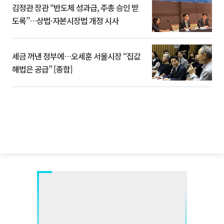
김정관 장관 “반도체 성과급, 주총 승인 받
도록”…상법·자본시장법 개정 시사
세금 꺼낸 정부에…오세훈 서울시장 “집값
해법은 공급” [종합]