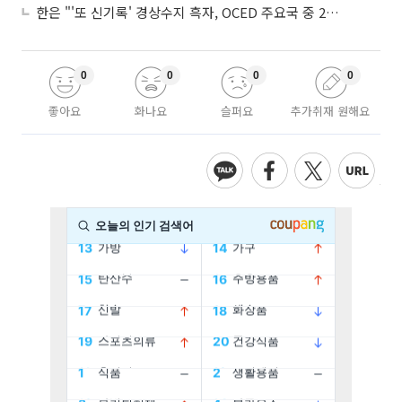
한은 "'또 신기록' 경상수지 흑자, OCED 주요국 중 2위⋯반도체 수출 효과"
0
0
0
0
좋아요
화나요
슬퍼요
추가취재 원해요