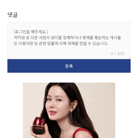
댓글
0 / 300