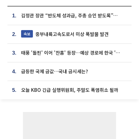
김정관 장관 “반도체 성과급, 주총 승인 받도록”…상법·자본시장법 개정 시사
1.
중부내륙고속도로서 미상 폭발물 발견
속보
2.
태풍 '돌핀' 이어 '찬홈' 등장…예상 경로에 한국 '한숨'
3.
급등한 국제 금값…국내 금시세는?
4.
오늘 KBO 긴급 실행위원회, 주말도 폭염취소 될까
5.