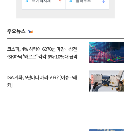
주요뉴스
코스피, 4% 하락에 6270선 마감…삼전
·SK하닉 '와르르' 각각 6%·10%대 급락
ISA 계좌, 5년마다 깨라고요? [이슈크래
커]