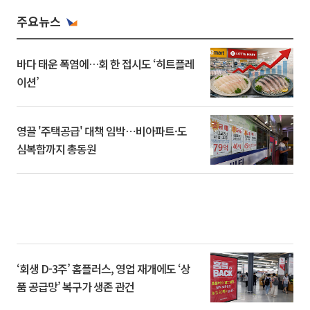
주요뉴스
바다 태운 폭염에…회 한 접시도 ‘히트플레
이션’
영끌 '주택공급' 대책 임박⋯비아파트·도
심복합까지 총동원
‘회생 D-3주’ 홈플러스, 영업 재개에도 ‘상
품 공급망’ 복구가 생존 관건