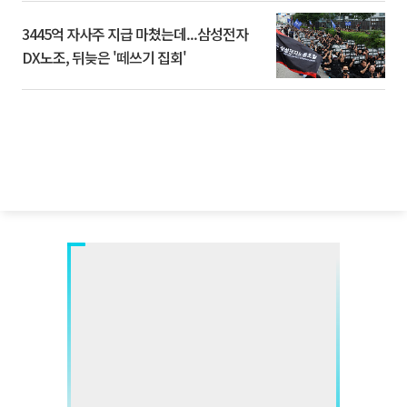
3445억 자사주 지급 마쳤는데...삼성전자
DX노조, 뒤늦은 '떼쓰기 집회'