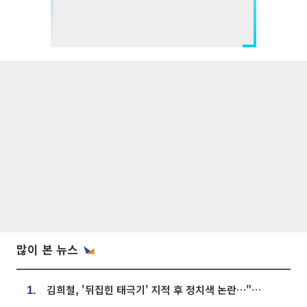
많이 본 뉴스
김희철, '뒤집힌 태극기' 지적 후 정치색 논란…"좌우 떠나 우리나라 국기"
1.