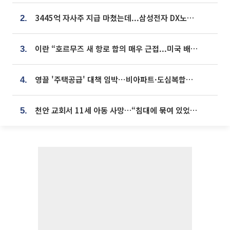
3445억 자사주 지급 마쳤는데...삼성전자 DX노조, 뒤늦은 '떼쓰기 집회'
2.
이란 “호르무즈 새 항로 합의 매우 근접...미국 배상 먼저”
3.
영끌 '주택공급' 대책 임박⋯비아파트·도심복합까지 총동원
4.
천안 교회서 11세 아동 사망…“침대에 묶여 있었다” 진술 확보
5.