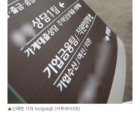
▲신태현 기자 holjjak@ (이투데이DB)