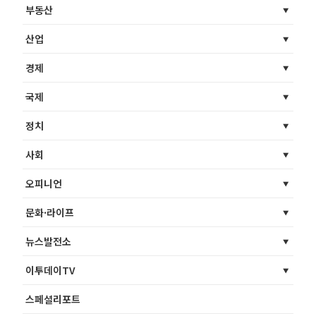
부동산
산업
경제
국제
정치
사회
오피니언
문화·라이프
뉴스발전소
이투데이TV
스페셜리포트