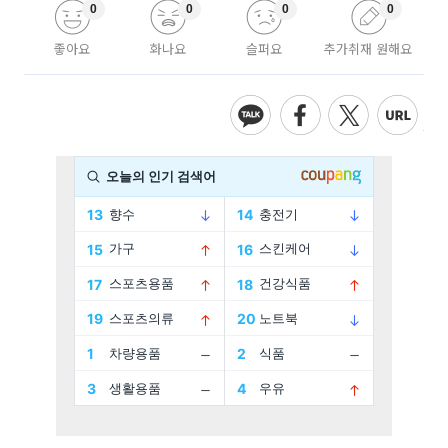
0
0
0
0
좋아요
화나요
슬퍼요
추가취재 원해요