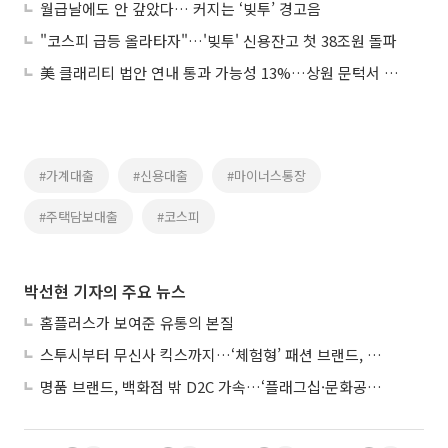
월급날에도 안 갚았다… 커지는 ‘빚투’ 경고음
"코스피 급등 올라타자"…'빚투' 신용잔고 첫 38조원 돌파
美 클래리티 법안 연내 통과 가능성 13%…상원 문턱서 제동
#가계대출
#신용대출
#마이너스통장
#주택담보대출
#코스피
박선현 기자의 주요 뉴스
홈플러스가 보여준 유통의 본질
스투시부터 무신사 킥스까지…‘체험형’ 패션 브랜드, 잇단 제주행
명품 브랜드, 백화점 밖 D2C 가속…‘플래그십·문화공간’ 전략 눈길