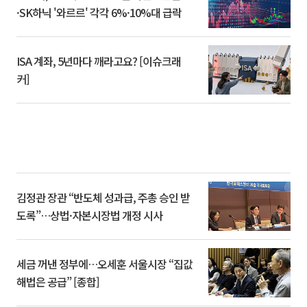
·SK하닉 '와르르' 각각 6%·10%대 급락
ISA 계좌, 5년마다 깨라고요? [이슈크래
커]
김정관 장관 “반도체 성과급, 주총 승인 받
도록”…상법·자본시장법 개정 시사
세금 꺼낸 정부에…오세훈 서울시장 “집값
해법은 공급” [종합]