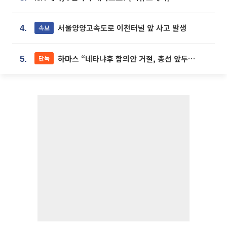
서울양양고속도로 이천터널 앞 사고 발생
속보
4.
하마스 “네타냐후 합의안 거절, 총선 앞두고 시간 끌기”
단독
5.