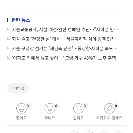
관련 뉴스
서울교통공사, 시설 개선·안전 캠페인 추진⋯"지하철 안전, 두 방향으로 잡는다“
회식 줄고 '건강한 삶' 대세… 서울지하철 심야 승객 5년 새 급감
서울 구청장 선거는 '재건축 전쟁'⋯종상향·지하철 속도전 '총력'
‘아파도 집에서 늙고 싶어…’ 고령 가구 40%가 노후 주택
#지하철
0
0
0
0
좋아요
화나요
슬퍼요
추가취재 원해요