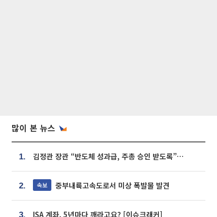
많이 본 뉴스
김정관 장관 “반도체 성과급, 주총 승인 받도록”…상법·자본시장법 개정 시사
1.
중부내륙고속도로서 미상 폭발물 발견
속보
2.
ISA 계좌, 5년마다 깨라고요? [이슈크래커]
3.