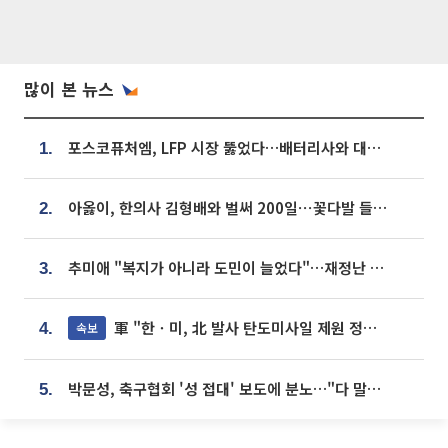
많이 본 뉴스
포스코퓨처엠, LFP 시장 뚫었다…배터리사와 대규모 장기 공급 합의
1.
아옳이, 한의사 김형배와 벌써 200일⋯꽃다발 들고 "프러포즈 아냐"
2.
추미애 "복지가 아니라 도민이 늘었다"…재정난 책임론 정면돌파
3.
軍 "한ㆍ미, 北 발사 탄도미사일 제원 정밀분석 중"
속보
4.
박문성, 축구협회 '성 접대' 보도에 분노…"다 말아먹으려고 작정했나"
5.