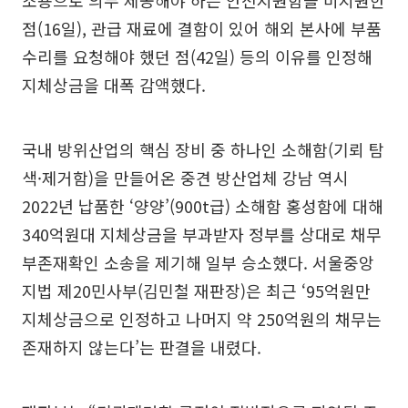
조용으로 의무 제공해야 하는 안전지원함을 미지원한
점(16일), 관급 재료에 결함이 있어 해외 본사에 부품
수리를 요청해야 했던 점(42일) 등의 이유를 인정해
지체상금을 대폭 감액했다.
국내 방위산업의 핵심 장비 중 하나인 소해함(기뢰 탐
색·제거함)을 만들어온 중견 방산업체 강남 역시
2022년 납품한 ‘양양’(900t급) 소해함 홍성함에 대해
340억원대 지체상금을 부과받자 정부를 상대로 채무
부존재확인 소송을 제기해 일부 승소했다. 서울중앙
지법 제20민사부(김민철 재판장)은 최근 ‘95억원만
지체상금으로 인정하고 나머지 약 250억원의 채무는
존재하지 않는다’는 판결을 내렸다.