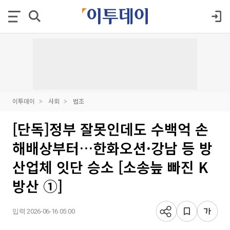
이투데이
사회
법조
[단독]정부 잘못인데도 수백억 손
해배상부터…한화오션·강남 등 방
산업체 잇단 승소 [소송늪 빠진 K
방산 ①]
입력 2026-06-16 05:00