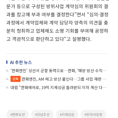
문가 등으로 구성된 방위사업 계약심의 위원회의 결
과를 참고해 부과 여부를 결정한다”면서 “심의·결정
과정에서 계약업체와 계약 담당자 양측의 의견을 충
분히 청취하고 업체에도 소명 기회를 부여해 공정하
고 객관적으로 판단하고 있다“고 설명했다.
AI 추천 뉴스
‘한화엔진’ 상선서 군함 동력으로…한화, ‘해양 방산 수직계열화’ 시동
한화엔진, AM 떼고 방산 붙인다…그룹 사업 재편 착수
단독
대법 “한화에어로, 19억 지체상금 돌려받되 이자 계산 다시해야”
#한화오션
#강남조선
#지체상금
#방위사업청