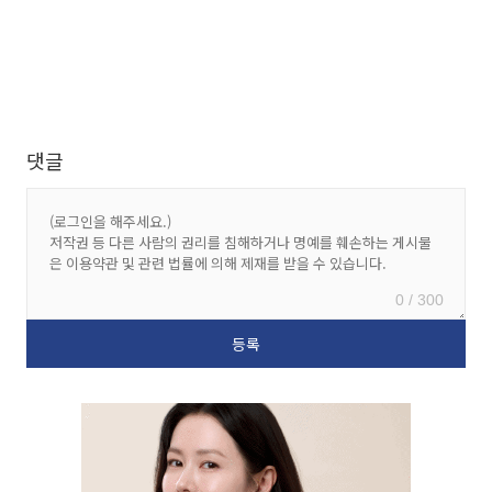
댓글
0 / 300