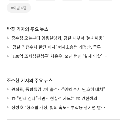
#이범석함
박꽃 기자의 주요 뉴스
중수청 오늘부터 임용설명회, 검찰 내부서 '눈치싸움' 기류변화도
‘검찰 직접수사 완전 폐지’ 형사소송법 개정안, 국무회의 통과
‘130억 조세심판청구’ 차은우, 모친 법인 ‘실제 역할’ 다툴 듯
조소현 기자의 주요 뉴스
원희룡, 종합특검 2차 출석…“위법 수사 단호히 대처”
野 “헌재 간다”지만…현실적 카드는 檢 권한쟁의
정성호 “형소법 개정, 빛의 속도…부작용 생기면 빨리 고쳐야”