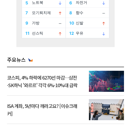
주요뉴스
코스피, 4% 하락에 6270선 마감…삼전
·SK하닉 '와르르' 각각 6%·10%대 급락
ISA 계좌, 5년마다 깨라고요? [이슈크래
커]