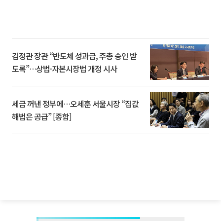
김정관 장관 “반도체 성과급, 주총 승인 받
도록”…상법·자본시장법 개정 시사
세금 꺼낸 정부에…오세훈 서울시장 “집값
해법은 공급” [종합]