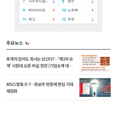
주요뉴스
후계자 없어도 회사는 남긴다?…‘제3자 승
계’ 시험대 오른 中企 현장 [기업승계 대전
환]
MSCI 발표 D-7…후보주 반등에 편입 기대
재점화