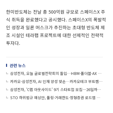
한미반도체는 전날 총 500억원 규모로 스페이스X 주
식 취득을 완료했다고 공시했다. 스페이스X의 폭발적
인 성장과 일론 머스크가 추진하는 초대형 반도체 제
조 시설인 테라팹 프로젝트에 대한 선제적인 전략적
투자다.
관련 뉴스
삼성전자, 오늘 글로벌전략회의 돌입…HBM·폴더블·AX 총점검
카카오-삼성전자, AI 인재 양성 맞손…카카오테크 부트캠프-SSAFY 공동 AI 해커톤
삼성전자, 'C랩 아웃사이드' 9기 스타트업 모집⋯26일까지 접수
STO 하위법규 예상안, 풀링·거래한도·정형증권 로드맵 제시