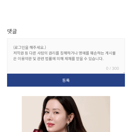
댓글
0 / 300