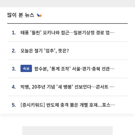
많이 본 뉴스
태풍 '돌핀' 오키나와 접근…일본기상청 경로 업데이트
1.
오늘은 절기 '입추', 뜻은?
2.
합수본, '통계 조작' 서울·경기·충북 선관위 등 추가 압수수색
속보
3.
빅뱅, 20주년 기념 '새 뱅봉' 선보인다⋯콘서트 앞두고 팝업 개최
4.
[증시키워드] 반도체 충격 뚫은 개별 호재...포스코퓨처엠·에코프로·한화솔루션 '눈길'
5.