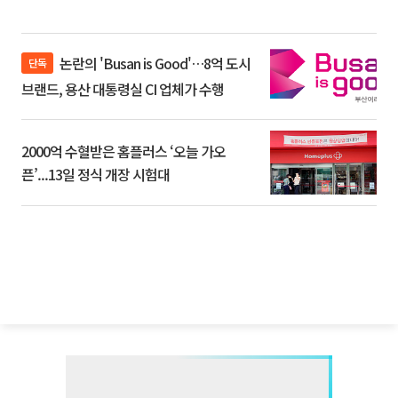
논란의 'Busan is Good'…8억 도시
단독
브랜드, 용산 대통령실 CI 업체가 수행
2000억 수혈받은 홈플러스 ‘오늘 가오
픈’...13일 정식 개장 시험대