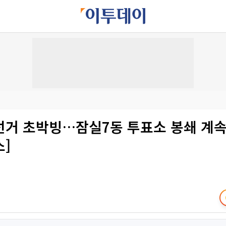
선거 초박빙…잠실7동 투표소 봉쇄 계속
]