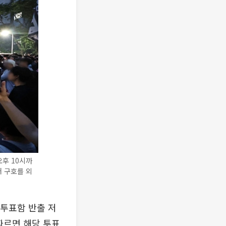
후 10시까
 구호를 외
투표함 반출 저
따르면 해당 투표