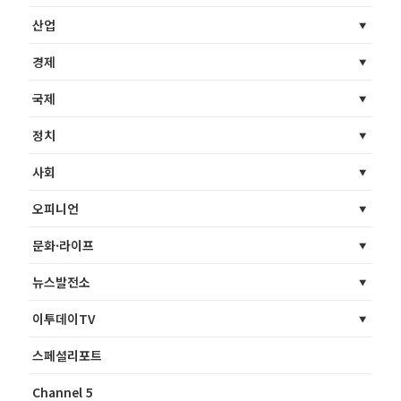
산업
경제
국제
정치
사회
오피니언
문화·라이프
뉴스발전소
이투데이TV
스페셜리포트
Channel 5