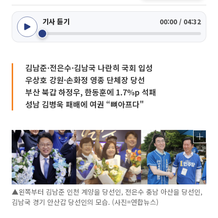
기사 듣기
00:00 / 04:32
김남준·전은수·김남국 나란히 국회 입성
우상호 강원·손화정 영종 단체장 당선
부산 북갑 하정우, 한동훈에 1.7%p 석패
성남 김병욱 패배에 여권 “뼈아프다"
▲왼쪽부터 김남준 인천 계양을 당선인, 전은수 충남 아산을 당선인,
김남국 경기 안산갑 당선인의 모습. (사진=연합뉴스)