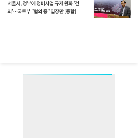
서울시, 정부에 정비사업 규제 완화 '건
의'⋯국토부 "협의 중" 입장만 [종합]