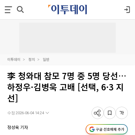
이투데이
정치
일반
李 청와대 참모 7명 중 5명 당선…
하정우·김병욱 고배 [선택, 6·3 지
선]
수정 2026-06-04 14:24
정성욱 기자
구글 선호매체 추가