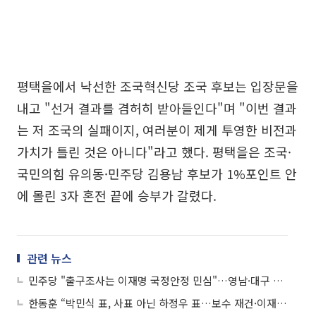
평택을에서 낙선한 조국혁신당 조국 후보는 입장문을
내고 "선거 결과를 겸허히 받아들인다"며 "이번 결과
는 저 조국의 실패이지, 여러분이 제게 투영한 비전과
가치가 틀린 것은 아니다"라고 했다. 평택을은 조국·
국민의힘 유의동·민주당 김용남 후보가 1%포인트 안
에 몰린 3자 혼전 끝에 승부가 갈렸다.
관련 뉴스
민주당 "출구조사는 이재명 국정안정 민심"…영남·대구 초박빙엔 신중
한동훈 “박민식 표, 사표 아닌 하정우 표…보수 재건·이재명 폭주 막아야”