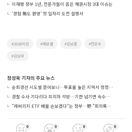
이재명 정부 1년, 전문가들이 꼽은 채권시장 3대 이슈는
‘경험 無도 환영’ 첫 일자리 도전 설명서
#2026지선
#재보궐
#김남준
#전은수
#김남국
정성욱 기자의 주요 뉴스
순회경선 시도별 뜯어보니…투표율 높은 지역서 정청래 강세
경찰 수사 기다리다 피의자 석방…기한 넘기면 속수무책
"레버리지 ETF 배율 손보겠다"는 정부…野 "회의록부터 내놔야"
0
0
0
0