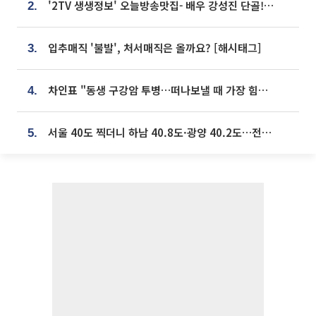
'2TV 생생정보' 오늘방송맛집- 배우 강성진 단골! 쌀국수ㆍ푸팟퐁 커리 맛집 '블○○○'
2.
입추매직 '불발', 처서매직은 올까요? [해시태그]
3.
차인표 "동생 구강암 투병…떠나보낼 때 가장 힘들었다”
4.
서울 40도 찍더니 하남 40.8도·광양 40.2도…전국 '펄펄'
5.