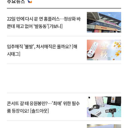
주요뉴스
22일 만에 다시 문 연 홈플러스…정상화 바
쁜데 재고 없어 ‘발동동’[가보니]
입추매직 '불발', 처서매직은 올까요? [해
시태그]
콘서트 갈 때 응원봉만?⋯'최애' 위한 필수
품 등장이오! [솔드아웃]