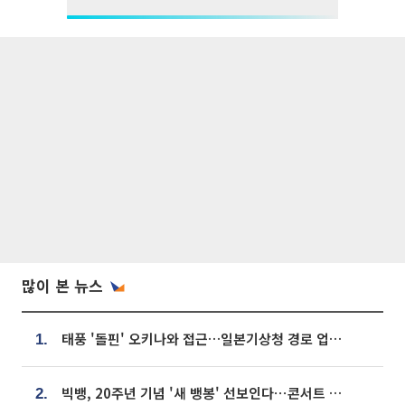
많이 본 뉴스
태풍 '돌핀' 오키나와 접근…일본기상청 경로 업데이트
1.
빅뱅, 20주년 기념 '새 뱅봉' 선보인다⋯콘서트 앞두고 팝업 개최
2.