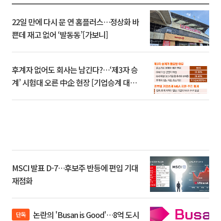
22일 만에 다시 문 연 홈플러스…정상화 바
쁜데 재고 없어 ‘발동동’[가보니]
후계자 없어도 회사는 남긴다?…‘제3자 승
계’ 시험대 오른 中企 현장 [기업승계 대전
환]
MSCI 발표 D-7…후보주 반등에 편입 기대
재점화
논란의 'Busan is Good'…8억 도시
단독