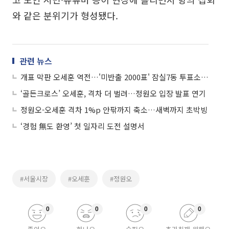
와 같은 분위기가 형성됐다.
관련 뉴스
개표 막판 오세훈 역전…'미반출 2000표' 잠실7동 투표소 현장 모습
‘골든크로스’ 오세훈, 격차 더 벌려…정원오 입장 발표 연기
정원오-오세훈 격차 1%p 안팎까지 축소…새벽까지 초박빙
‘경험 無도 환영’ 첫 일자리 도전 설명서
#서울시장
#오세훈
#정원오
0
0
0
0