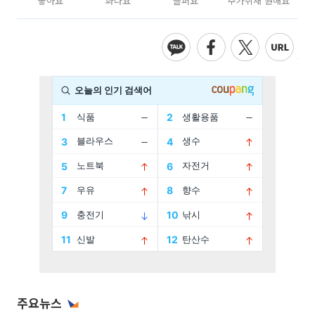
좋아요
화나요
슬퍼요
추가취재 원해요
주요뉴스