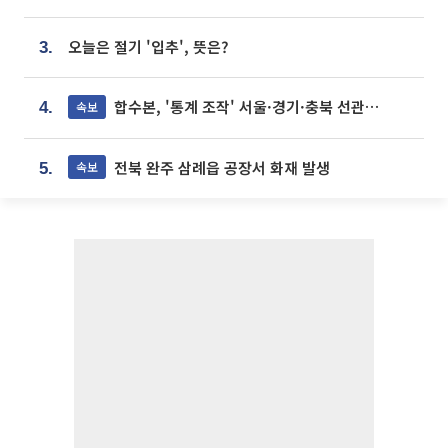
오늘은 절기 '입추', 뜻은?
3.
합수본, '통계 조작' 서울·경기·충북 선관위 등 추가 압수수색
속보
4.
전북 완주 삼례읍 공장서 화재 발생
속보
5.