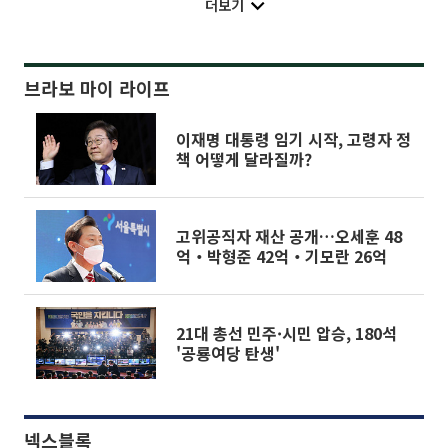
더보기
브라보 마이 라이프
이재명 대통령 임기 시작, 고령자 정
책 어떻게 달라질까?
고위공직자 재산 공개…오세훈 48
억‧박형준 42억‧기모란 26억
21대 총선 민주·시민 압승, 180석
'공룡여당 탄생'
넥스블록