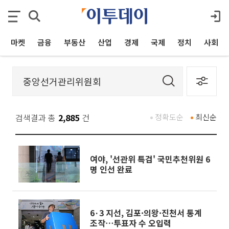
마켓
금융
부동산
산업
경제
국제
정치
사회
검색결과 총
2,885
건
정확도순
최신순
여야, '선관위 특검' 국민추천위원 6
명 인선 완료
6·3 지선, 김포·의왕·진천서 통계
조작⋯투표자 수 오입력