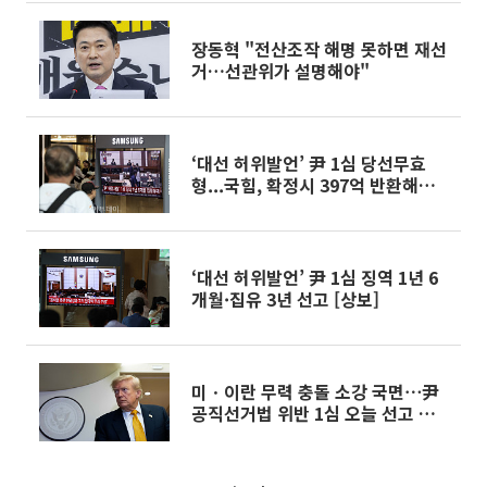
장동혁 "전산조작 해명 못하면 재선
거…선관위가 설명해야"
‘대선 허위발언’ 尹 1심 당선무효
형...국힘, 확정시 397억 반환해야
[종합]
‘대선 허위발언’ 尹 1심 징역 1년 6
개월·집유 3년 선고 [상보]
미ㆍ이란 무력 충돌 소강 국면⋯尹
공직선거법 위반 1심 오늘 선고 外
[오늘의 주요뉴스]