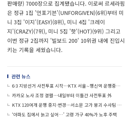
판매량) 7000장으로 집계됐습니다. 이로써 르세라핌
은 정규 1집 '언포기븐'(UNFORGIVEN)(6위)부터 미
니 3집 '이지'(EASY)(8위), 미니 4집 '크레이
지'(CRAZY)(7위), 미니 5집 '핫'(HOT)(9위) 그리고
이번 정규 2집까지 '빌보드 200' 10위권 내에 진입시
키는 기록을 세웠습니다.
관련 뉴스
6·3 지방선거 사전투표 시작⋯KTX 서울∼행신역 운행중지 계속 外
카카오 노사 조정 결렬⋯내일부터 이틀간 사전투표 外
KTX 120여개 운행 중지·변경⋯서소문 고가 붕괴 수사팀 편성外
‘아파도 집에서 늙고 싶어…’ 고령 가구 40%가 노후 주택