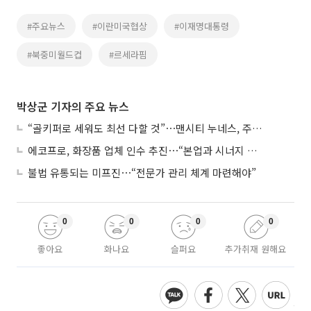
#주요뉴스
#이란미국협상
#이재명대통령
#북중미월드컵
#르세라핌
박상군 기자의 주요 뉴스
“골키퍼로 세워도 최선 다할 것”⋯맨시티 누네스, 주전 경쟁 각오
에코프로, 화장품 업체 인수 추진⋯“본업과 시너지 부족”
불법 유통되는 미프진⋯“전문가 관리 체계 마련해야”
0
0
0
0
좋아요
화나요
슬퍼요
추가취재 원해요