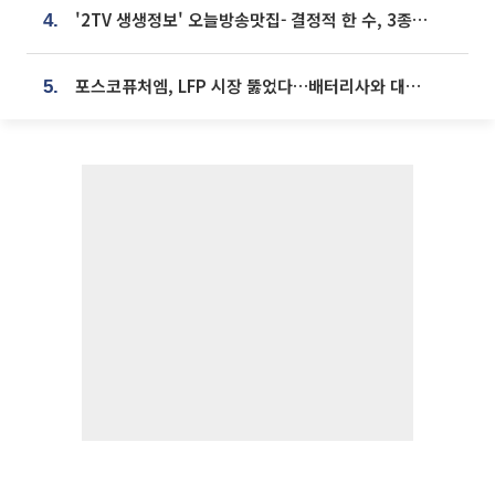
'2TV 생생정보' 오늘방송맛집- 결정적 한 수, 3종 메밀면! 메밀 소바 맛집 '의○○○○'
4.
포스코퓨처엠, LFP 시장 뚫었다…배터리사와 대규모 장기 공급 합의
5.