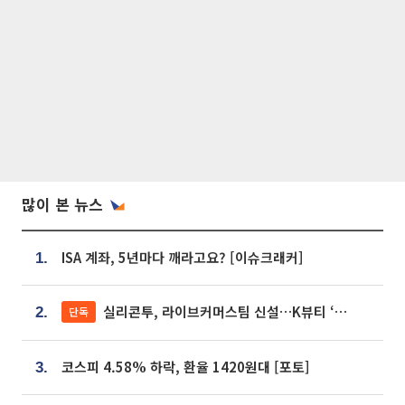
많이 본 뉴스
ISA 계좌, 5년마다 깨라고요? [이슈크래커]
1.
실리콘투, 라이브커머스팀 신설…K뷰티 ‘글로벌 판매망’ 확대[K뷰티 라방戰]
단독
2.
코스피 4.58% 하락, 환율 1420원대 [포토]
3.