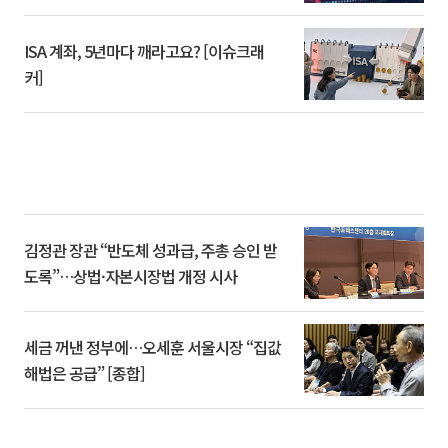
ISA 계좌, 5년마다 깨라고요? [이슈크래
커]
김정관 장관 “반도체 성과급, 주총 승인 받
도록”…상법·자본시장법 개정 시사
세금 꺼낸 정부에…오세훈 서울시장 “집값
해법은 공급” [종합]