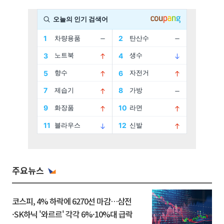
주요뉴스
코스피, 4% 하락에 6270선 마감…삼전
·SK하닉 '와르르' 각각 6%·10%대 급락