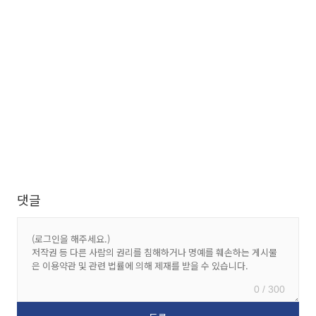
댓글
0 / 300