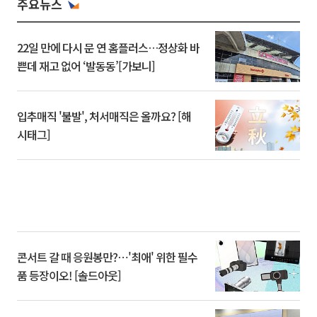
주요뉴스
22일 만에 다시 문 연 홈플러스…정상화 바
쁜데 재고 없어 ‘발동동’[가보니]
입추매직 '불발', 처서매직은 올까요? [해
시태그]
콘서트 갈 때 응원봉만?⋯'최애' 위한 필수
품 등장이오! [솔드아웃]