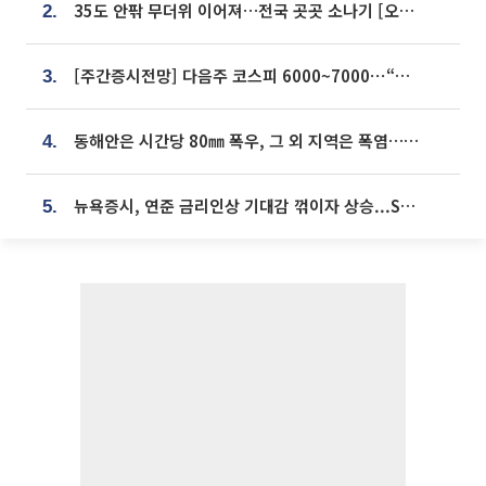
35도 안팎 무더위 이어져…전국 곳곳 소나기 [오늘 날씨]
2.
[주간증시전망] 다음주 코스피 6000~7000⋯“外人 수급은 정책이 변수”
3.
동해안은 시간당 80㎜ 폭우, 그 외 지역은 폭염…‘극과 극 날씨’
4.
뉴욕증시, 연준 금리인상 기대감 꺾이자 상승...S&P500 사상 최고치 [종합]
5.