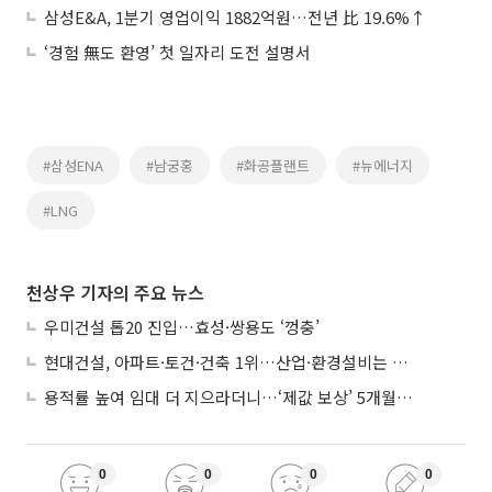
삼성E&A, 1분기 영업이익 1882억원…전년 比 19.6%↑
‘경험 無도 환영’ 첫 일자리 도전 설명서
#삼성ENA
#남궁홍
#화공플랜트
#뉴에너지
#LNG
천상우 기자의 주요 뉴스
우미건설 톱20 진입…효성·쌍용도 ‘껑충’
현대건설, 아파트·토건·건축 1위…산업·환경설비는 삼성E&A
용적률 높여 임대 더 지으라더니…‘제값 보상’ 5개월째 국회에 발목
0
0
0
0