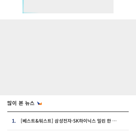
많이 본 뉴스
[베스트&워스트] 삼성전자·SK하이닉스 밀린 한 주…상상인증권은 85% 급등
1.