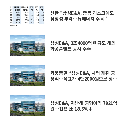
신한 "삼성E&A, 중동 리스크에도
성장성 부각…뉴에너지 주목"
삼성E&A, 3조4000억원 규모 해외
화공플랜트 공사 수주
키움증권 “삼성E&A, 사업 재편 긍
정적…목표가 4만2000원으로 상
향”
삼성E&A, 지난해 영업이익 7921억
원…전년 比 18.5%↓