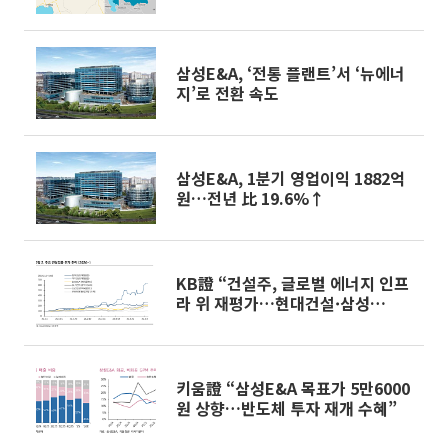
삼성E&A, ‘전통 플랜트’서 ‘뉴에너
지’로 전환 속도
삼성E&A, 1분기 영업이익 1882억
원…전년 比 19.6%↑
KB證 “건설주, 글로벌 에너지 인프
라 위 재평가…현대건설·삼성
E&A·DL이앤씨 주목”
키움證 “삼성E&A 목표가 5만6000
원 상향…반도체 투자 재개 수혜”