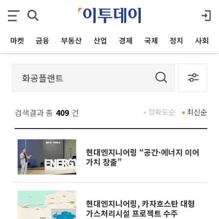
마켓
금융
부동산
산업
경제
국제
정치
사회
검색결과 총
409
건
정확도순
최신순
현대엔지니어링 “공간·에너지 이어
가치 창출”
현대엔지니어링, 카자흐스탄 대형
가스처리시설 프로젝트 수주