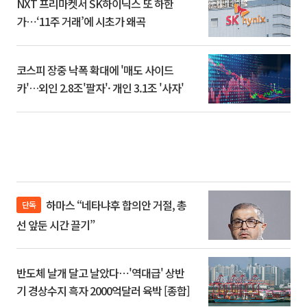
NXT 프리마켓서 SK하이닉스 또 하한
가⋯‘11주 거래’에 시초가 왜곡
코스피 장중 낙폭 확대에 '매도 사이드
카'…외인 2.8조'팔자'· 개인 3.1조 '사자'
하마스 “네타냐후 합의안 거절, 총
단독
선 앞둔 시간 끌기”
반도체 날개 달고 날았다⋯'역대급' 상반
기 경상수지 흑자 2000억달러 육박 [종합]