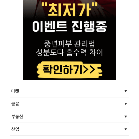
마켓
금융
부동산
산업