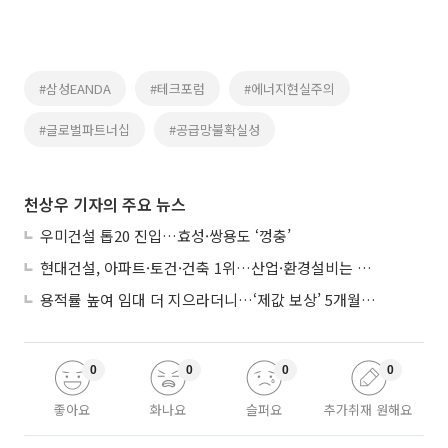
#삼성EANDA
#테크포럼
#에너지현실주의
#글로벌파트너십
#공급망불확실성
천상우 기자의 주요 뉴스
우미건설 톱20 진입…효성·쌍용도 ‘껑충’
현대건설, 아파트·토건·건축 1위…산업·환경설비는 삼성E&A
용적률 높여 임대 더 지으라더니…‘제값 보상’ 5개월째 국회에 발목
0
0
0
0
좋아요
화나요
슬퍼요
추가취재 원해요