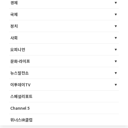
경제
국제
정치
사회
오피니언
문화·라이프
뉴스발전소
이투데이TV
스페셜리포트
Channel 5
위너스IR클럽