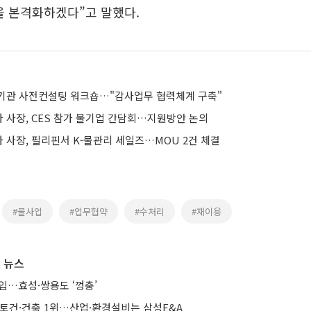
을 본격화하겠다”고 말했다.
기관 사전컨설팅 워크숍…"감사업무 협력체계 구축"
 사장, CES 참가 물기업 간담회…지원방안 논의
 사장, 필리핀서 K-물관리 세일즈…MOU 2건 체결
#물사업
#업무협약
#수처리
#재이용
 뉴스
입…효성·쌍용도 ‘껑충’
·토건·건축 1위…산업·환경설비는 삼성E&A