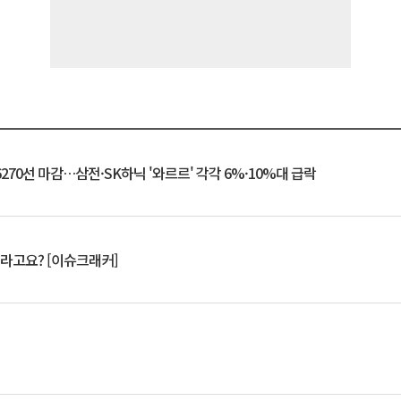
6270선 마감…삼전·SK하닉 '와르르' 각각 6%·10%대 급락
 깨라고요? [이슈크래커]