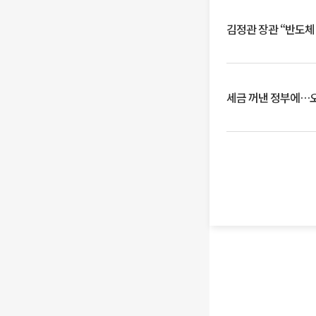
김정관 장관 “반도체
세금 꺼낸 정부에…오