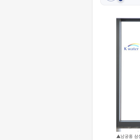
▲남궁홍 삼성