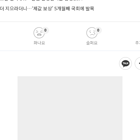
 더 지으라더니…‘제값 보상’ 5개월째 국회에 발목
0
0
화나요
슬퍼요
추