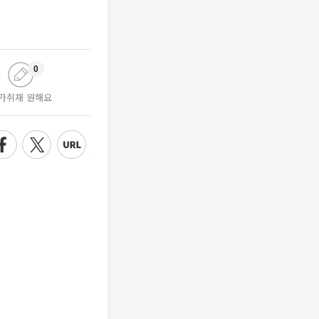
0
가취재 원해요