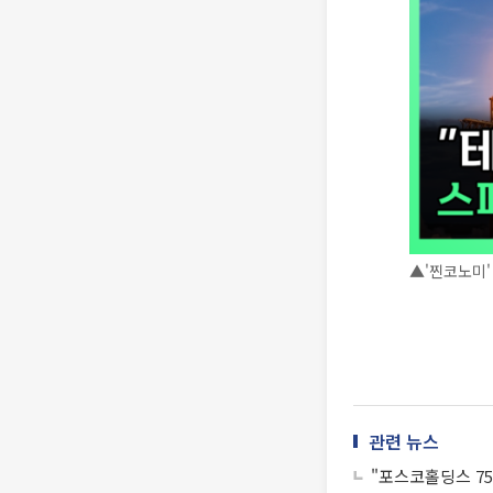
▲'찐코노미'
관련 뉴스
"포스코홀딩스 75