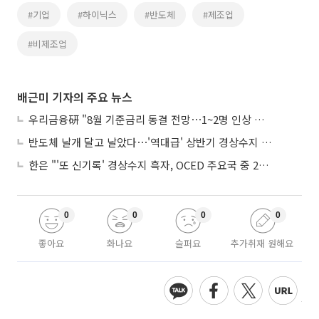
#기업
#하이닉스
#반도체
#제조업
#비제조업
배근미 기자의 주요 뉴스
우리금융硏 "8월 기준금리 동결 전망⋯1~2명 인상 소수의견 낼 것"
반도체 날개 달고 날았다⋯'역대급' 상반기 경상수지 흑자 2000억달러 육박
한은 "'또 신기록' 경상수지 흑자, OCED 주요국 중 2위⋯반도체 수출 효과"
0
0
0
0
좋아요
화나요
슬퍼요
추가취재 원해요