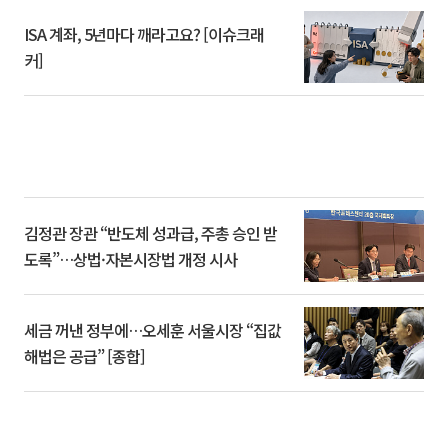
ISA 계좌, 5년마다 깨라고요? [이슈크래
커]
김정관 장관 “반도체 성과급, 주총 승인 받
도록”…상법·자본시장법 개정 시사
세금 꺼낸 정부에…오세훈 서울시장 “집값
해법은 공급” [종합]