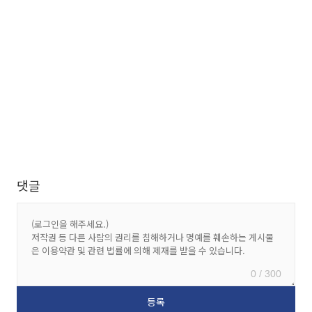
댓글
0 / 300