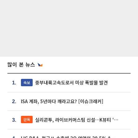
많이 본 뉴스
중부내륙고속도로서 미상 폭발물 발견
속보
1.
ISA 계좌, 5년마다 깨라고요? [이슈크래커]
2.
실리콘투, 라이브커머스팀 신설…K뷰티 ‘글로벌 판매망’ 확대[K뷰티 라방戰]
단독
3.