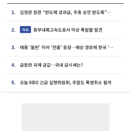
김정관 장관 “반도체 성과급, 주총 승인 받도록”…상법·자본시장법 개정 시사
1.
중부내륙고속도로서 미상 폭발물 발견
속보
2.
태풍 '돌핀' 이어 '찬홈' 등장…예상 경로에 한국 '한숨'
3.
급등한 국제 금값…국내 금시세는?
4.
오늘 KBO 긴급 실행위원회, 주말도 폭염취소 될까
5.