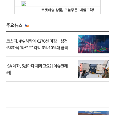
주요뉴스
코스피, 4% 하락에 6270선 마감…삼전
·SK하닉 '와르르' 각각 6%·10%대 급락
ISA 계좌, 5년마다 깨라고요? [이슈크래
커]