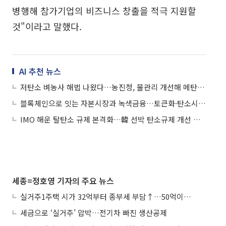
병행해 참가기업의 비즈니스 창출을 적극 지원할
것"이라고 말했다.
AI 추천 뉴스
저탄소 벼농사 해법 나왔다…농진청, 물관리 개선해 메탄 44% 감축
블록체인으로 잇는 자본시장과 녹색금융…토큰화·탄소시장 접점 부각
IMO 해운 탈탄소 규제 본격화…韓 선박 탄소규제 개선 논의 주도
세종=정호영 기자의 주요 뉴스
실거주1주택 시가 32억부터 종부세 부담↑…50억이면 454→979만원
세금으로 ‘실거주’ 압박…전기차 빠진 생산공제