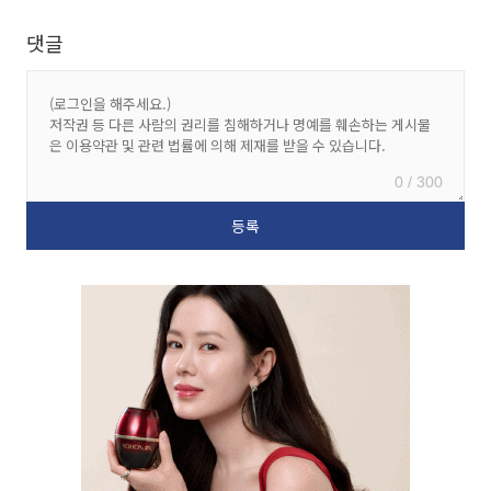
댓글
0 / 300