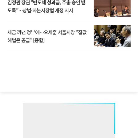
김정관 장관 “반도체 성과급, 주총 승인 받
도록”…상법·자본시장법 개정 시사
세금 꺼낸 정부에…오세훈 서울시장 “집값
해법은 공급” [종합]