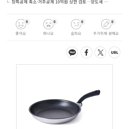
장특공제 축소·거주공제 10억원 상한 검토…양도세 실거주 중심 개편
0
0
0
0
좋아요
화나요
슬퍼요
추가취재 원해요