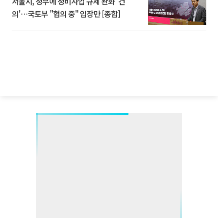
서울시, 정부에 정비사업 규제 완화 '건
의'⋯국토부 "협의 중" 입장만 [종합]