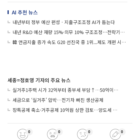
AI 추천 뉴스
내년부터 정부 예산 편성ㆍ지출구조조정 AI가 돕는다
내년 R&D 예산 재량 15%·의무 10% 구조조정⋯전략기술에 집중 투입
韓 연금지출 증가 속도 G20 선진국 중 1위...제도 개편 시계 빨라지나
세종=정호영 기자의 주요 뉴스
실거주1주택 시가 32억부터 종부세 부담↑…50억이면 454→979만원
세금으로 ‘실거주’ 압박…전기차 빠진 생산공제
장특공제 축소·거주공제 10억원 상한 검토…양도세 실거주 중심 개편
0
0
0
0