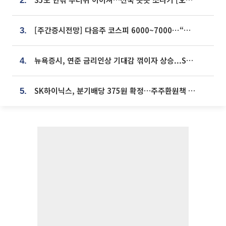
2.
[주간증시전망] 다음주 코스피 6000~7000⋯“外人 수급은 정책이 변수”
3.
뉴욕증시, 연준 금리인상 기대감 꺾이자 상승...S&P500 사상 최고치 [종합]
4.
SK하이닉스, 분기배당 375원 확정…주주환원책 9월로 앞당겨 발표
5.