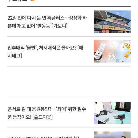
22일 만에 다시 문 연 홈플러스…정상화 바
쁜데 재고 없어 ‘발동동’[가보니]
입추매직 '불발', 처서매직은 올까요? [해
시태그]
콘서트 갈 때 응원봉만?⋯'최애' 위한 필수
품 등장이오! [솔드아웃]