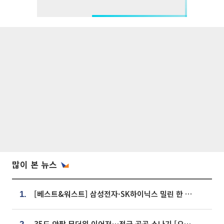
많이 본 뉴스
[베스트&워스트] 삼성전자·SK하이닉스 밀린 한 주…상상인증권은 85% 급등
1.
35도 안팎 무더위 이어져…전국 곳곳 소나기 [오늘 날씨]