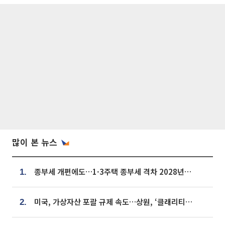
많이 본 뉴스
종부세 개편에도…1·3주택 종부세 격차 2028년부터 확대
1.
미국, 가상자산 포괄 규제 속도…상원, ‘클래리티법’ 9월 절차투표 추진
2.