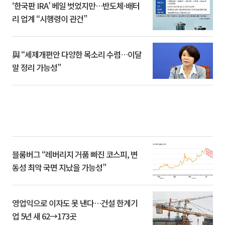
‘한국판 IRA’ 베일 벗었지만…반도체·배터
리 업계 “시행령이 관건”
與 “세제개편안 다양한 목소리 수렴…이달
말 정리 가능성”
블룸버그 “레버리지 거품 빠진 코스피, 변
동성 최악 국면 지났을 가능성”
영업익으로 이자도 못 낸다…건설 한계기
업 5년 새 62→173곳