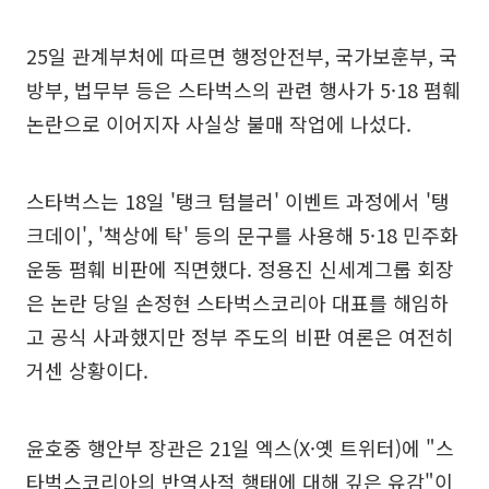
25일 관계부처에 따르면 행정안전부, 국가보훈부, 국
방부, 법무부 등은 스타벅스의 관련 행사가 5·18 폄훼
논란으로 이어지자 사실상 불매 작업에 나섰다.
스타벅스는 18일 '탱크 텀블러' 이벤트 과정에서 '탱
크데이', '책상에 탁' 등의 문구를 사용해 5·18 민주화
운동 폄훼 비판에 직면했다. 정용진 신세계그룹 회장
은 논란 당일 손정현 스타벅스코리아 대표를 해임하
고 공식 사과했지만 정부 주도의 비판 여론은 여전히
거센 상황이다.
윤호중 행안부 장관은 21일 엑스(X·옛 트위터)에 "스
타벅스코리아의 반역사적 행태에 대해 깊은 유감"이