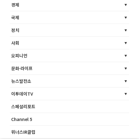
경제
국제
정치
사회
오피니언
문화·라이프
뉴스발전소
이투데이TV
스페셜리포트
Channel 5
위너스IR클럽