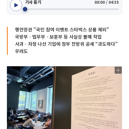
기사 듣기
00:00 / 04:35
행안장관 "국민 참여 이벤트 스타벅스 상품 제외"
국방부ㆍ법무부ㆍ보훈부 등 사실상 불매 작업
사과ㆍ자정 나선 기업에 정부 전방위 공세 “과도하다”
우려도