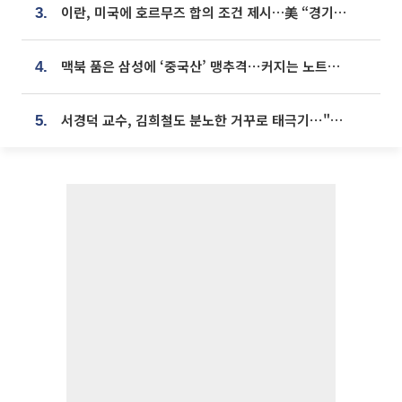
이란, 미국에 호르무즈 합의 조건 제시…美 “경기 아직 안 끝나” [종합]
3.
맥북 품은 삼성에 ‘중국산’ 맹추격⋯커지는 노트북 OLED 시장
4.
서경덕 교수, 김희철도 분노한 거꾸로 태극기⋯"엉터리는 아냐, 아쉬울 뿐"
5.