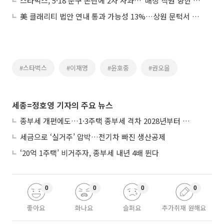
스타벅스, 5·18 문구 논란에 2차 사과…“매장 직원 향한 비난 자제 부탁”
美 클래리티 법안 연내 통과 가능성 13%…상원 문턱서 제동
#스타벅스
#이재명
#윤호중
#권오을
세종=정호영 기자의 주요 뉴스
종부세 개편에도…1·3주택 종부세 격차 2028년부터 확대
세금으로 ‘실거주’ 압박…전기차 빠진 생산공제
‘20억 1주택’ 비거주자, 종부세 내년 4배 뛴다
0
0
0
0
좋아요
화나요
슬퍼요
추가취재 원해요