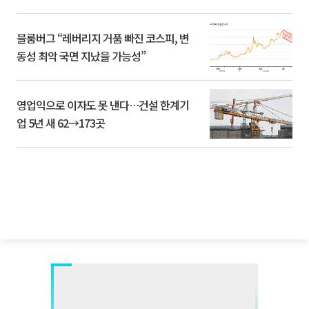
블룸버그 “레버리지 거품 빠진 코스피, 변
동성 최악 국면 지났을 가능성”
영업익으로 이자도 못 낸다…건설 한계기
업 5년 새 62→173곳