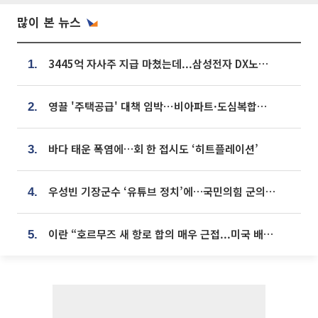
많이 본 뉴스
3445억 자사주 지급 마쳤는데...삼성전자 DX노조, 뒤늦은 '떼쓰기 집회'
1.
영끌 '주택공급' 대책 임박⋯비아파트·도심복합까지 총동원
2.
바다 태운 폭염에…회 한 접시도 ‘히트플레이션’
3.
우성빈 기장군수 ‘유튜브 정치’에…국민의힘 군의원들 집단 반발
4.
이란 “호르무즈 새 항로 합의 매우 근접...미국 배상 먼저”
5.