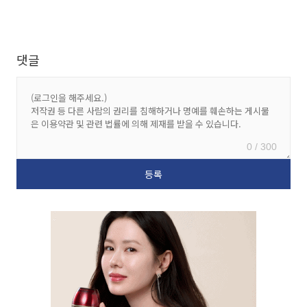
댓글
0 / 300