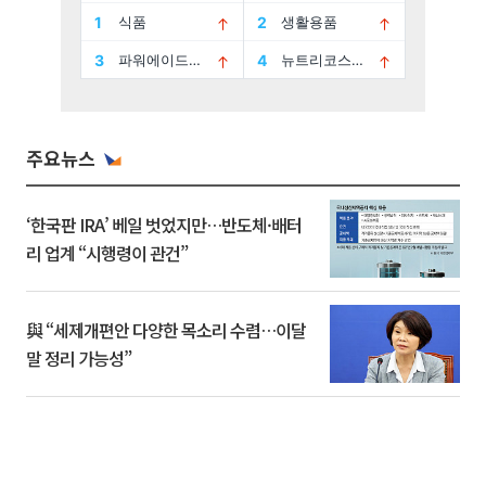
주요뉴스
‘한국판 IRA’ 베일 벗었지만…반도체·배터
리 업계 “시행령이 관건”
與 “세제개편안 다양한 목소리 수렴…이달
말 정리 가능성”