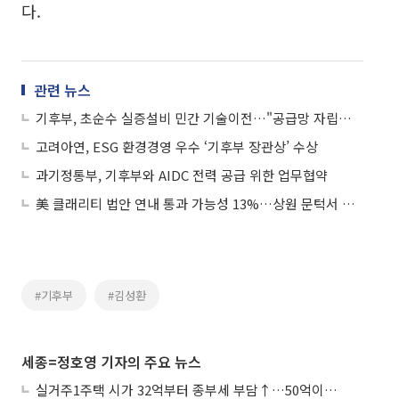
다.
관련 뉴스
기후부, 초순수 실증설비 민간 기술이전…"공급망 자립기반 강화"
고려아연, ESG 환경경영 우수 ‘기후부 장관상’ 수상
과기정통부, 기후부와 AIDC 전력 공급 위한 업무협약
美 클래리티 법안 연내 통과 가능성 13%…상원 문턱서 제동
#기후부
#김성환
세종=정호영 기자의 주요 뉴스
실거주1주택 시가 32억부터 종부세 부담↑…50억이면 454→979만원