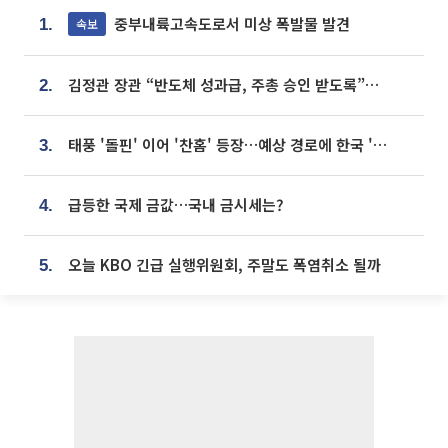
중부내륙고속도로서 미상 폭발물 발견
속보
1.
김정관 장관 “반도체 성과급, 주총 승인 받도록”…상법·자본시장법 개정 시사
2.
태풍 '돌핀' 이어 '찬홈' 등장…예상 경로에 한국 '한숨'
3.
급등한 국제 금값…국내 금시세는?
4.
오늘 KBO 긴급 실행위원회, 주말도 폭염취소 될까
5.