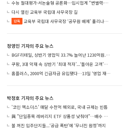
수능 절대평가·서논술형 공론화⋯입시업계 “변별력·사교육 대책 먼저”
다시 열린 교육부 국립대 사무국장 길
교육부 국립대 사무국장 ‘공무원 배제’ 풀리나…응시자격 다시 열렸다
단독
정영인 기자의 주요 뉴스
BGF리테일, 상반기 영업익 33.7% 늘어난 1230억원...2분기 영업익 22.3%↑
쿠팡, 3대 악재 속 상반기 ‘최대 적자’...‘돌아온 고객’에 수익성 반등 주목
홈플러스, 2000억 긴급자금 유입됐다…13일 ‘영업 재개’
박정호 기자의 주요 뉴스
'코인 엑소더스' 매달 수천억 해외로, 국내 규제는 빈틈
與 "단일종목 레버리지 ETF 상품성 낮춰야"…배수 조정안도 거론
불 꺼진 입주단지들...‘공급 폭탄’에 ‘무너진 원청’까지