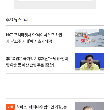
주요뉴스
NXT 프리마켓서 SK하이닉스 또 하한
가⋯‘11주 거래’에 시초가 왜곡
李 "폭염은 국가적 기후재난"…냉방·전력
망 확충 등 예산 반영 주문 [종합]
하마스 “네타냐후 합의안 거절, 총
단독