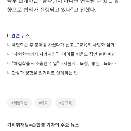
육부 관계자는 “중과실이 아니면 면책될 수 있는 방
향으로 협의가 진행되고 있다”고 전했다.
관련 뉴스
체험학습 후 붕어빵 사줬다가 신고...“교육의 사법화 심화”
“체험학습까지 사라지면”…아이들 배움도 집안 형편 따라
“체험학습도 소중한 수업”…서울시교육청, ‘통일교육버스’ 확대 운영
관심과 경험을 일거리로 설계하는 법
#체험학습
#학교
#공교육
기획취재팀=손현경 기자의 주요 뉴스