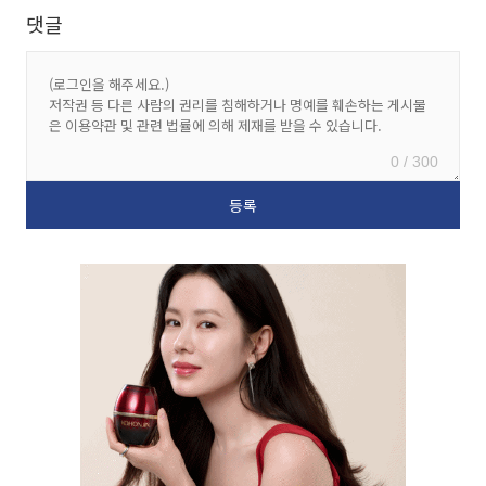
댓글
0 / 300