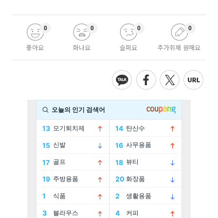
0
0
0
0
좋아요
화나요
슬퍼요
추가취재 원해요