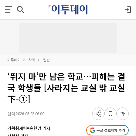
이투데이
사회
일반
‘뛰지 마’만 남은 학교…피해는 결
국 학생들 [사라지는 교실 밖 교실
下-①]
입력 2026-05-22 06:00
기획취재팀=손현경 기자
구글 선호매체 추가