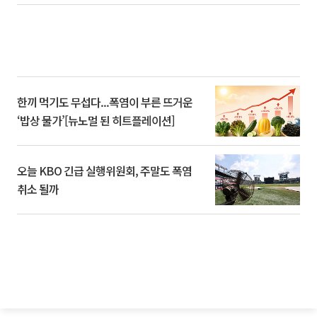
한끼 먹기도 무섭다...폭염이 부른 뜨거운
‘밥상 물가’[뉴노멀 된 히트플레이션]
오늘 KBO 긴급 실행위원회, 주말도 폭염
취소 될까