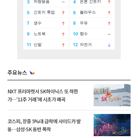
주요뉴스
NXT 프리마켓서 SK하이닉스 또 하한
가⋯‘11주 거래’에 시초가 왜곡
코스피, 장중 5%대 급락에 사이드카 발
동…삼성·SK 동반 폭락