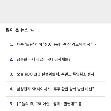
많이 본 뉴스
태풍 '돌핀' 이어 '찬홈' 등장…예상 경로에 한국 '한숨'
1.
급등한 국제 금값…국내 금시세는?
2.
오늘 KBO 긴급 실행위원회, 주말도 폭염취소 될까
3.
삼성전자·SK하이닉스 “주주 환원 강화 방안 마련”
4.
[오늘의 IR] 고려아연ㆍ심텍ㆍ엘앤에프 등
5.