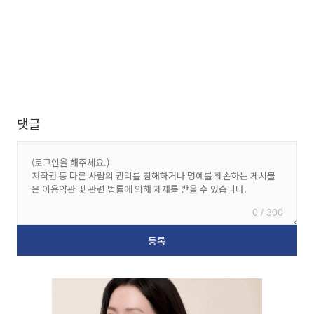
댓글
0 / 300