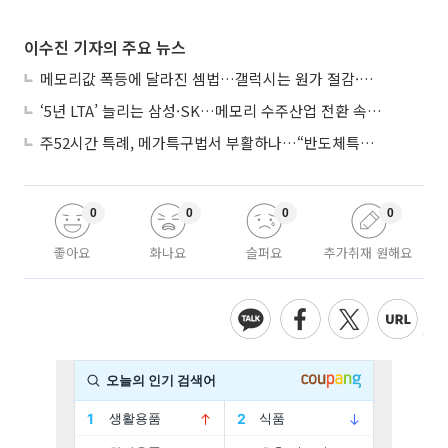
이수진 기자의 주요 뉴스
메모리값 폭등에 달라진 셈법…갤럭시는 원가 절감·아이폰은 서비스 확대
‘5년 LTA’ 늘리는 삼성·SK…메모리 수주산업 전환 속 다른 셈법
주52시간 특례, 메가특구법서 부활하나…“반도체특별법 담겨야”
0
0
0
0
좋아요
화나요
슬퍼요
추가취재 원해요