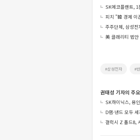
SK에코플랜트, 1
피치 "韓 경제 이
주주단체, 삼성전
美 클래리티 법안
#삼성전자
#
권태성 기자의 주요
SK하이닉스, 용인
D램·낸드 모두 세
갤럭시 Z 폴드8,