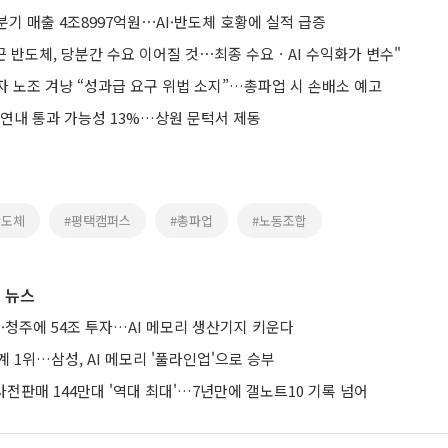
분기 매출 4조8997억원⋯AI·반도체 호황에 실적 급증
끈 반도체, 당분간 수요 이어질 것⋯최종 수요ㆍAI 수익화가 변수"
자 노조 겨냥 “성과급 요구 위법 소지”…총파업 시 손배소 예고
 연내 통과 가능성 13%…상원 문턱서 제동
반도체
#평택캠퍼스
#총파업
#노동조합
 뉴스
·청주에 54조 투자…AI 메모리 생산기지 키운다
계 1위…삼성, AI 메모리 '풀라인업'으로 승부
 사전판매 144만대 '역대 최대'…7년만에 갤노트10 기록 넘어