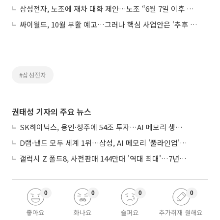
삼성전자, 노조에 재차 대화 제안…노조 “6월 7일 이후 협의 의사”
싸이월드, 10월 부활 예고…그러나 핵심 사업안은 ‘추후 공개’
#삼성전자
권태성 기자의 주요 뉴스
SK하이닉스, 용인·청주에 54조 투자…AI 메모리 생산기지 키운다
D램·낸드 모두 세계 1위…삼성, AI 메모리 '풀라인업'으로 승부
갤럭시 Z 폴드8, 사전판매 144만대 '역대 최대'…7년만에 갤노트10 기록 넘어
0
0
0
0
좋아요
화나요
슬퍼요
추가취재 원해요