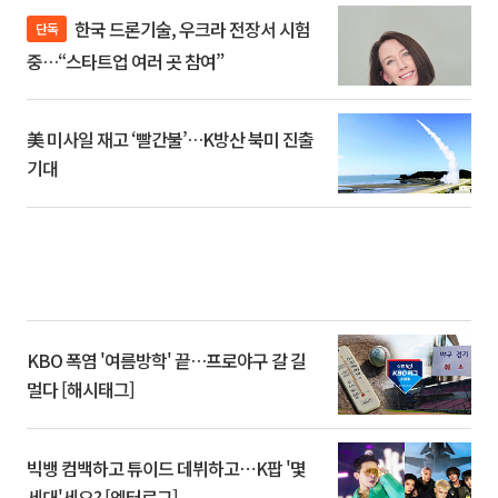
한국 드론기술, 우크라 전장서 시험
단독
중…“스타트업 여러 곳 참여”
美 미사일 재고 ‘빨간불’…K방산 북미 진출
기대
KBO 폭염 '여름방학' 끝…프로야구 갈 길
멀다 [해시태그]
빅뱅 컴백하고 튜이드 데뷔하고⋯K팝 '몇
세대'세요? [엔터로그]