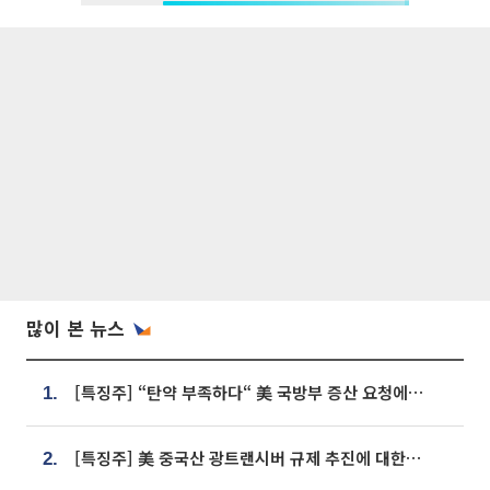
많이 본 뉴스
[특징주] “탄약 부족하다“ 美 국방부 증산 요청에⋯국내 방산주 급등세
1.
[특징주] 美 중국산 광트랜시버 규제 추진에 대한광통신 등 광통신株 강세
2.