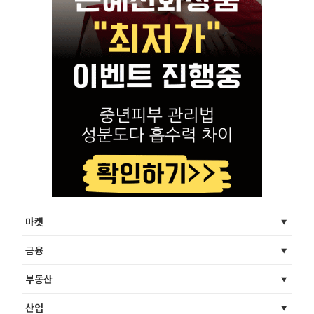
마켓
금융
부동산
산업