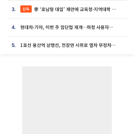
李 ‘호남형 대입’ 제안에 교육청·지역대학 서·논술형 입시 연계 '착수'
단독
3.
현대차·기아, 이번 주 임단협 재개…하청 사용자성 재심도 ‘변수’
4.
1호선 용산역 상행선, 전장연 시위로 열차 무정차 운행
5.