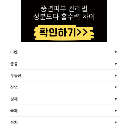
마켓
금융
부동산
산업
경제
국제
정치