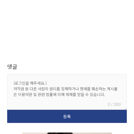
댓글
0 / 300