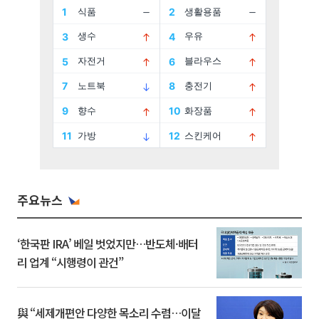
주요뉴스
‘한국판 IRA’ 베일 벗었지만…반도체·배터
리 업계 “시행령이 관건”
與 “세제개편안 다양한 목소리 수렴…이달