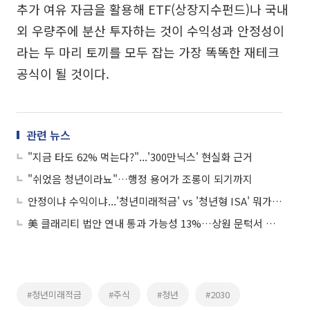
추가 여유 자금을 활용해 ETF(상장지수펀드)나 국내
외 우량주에 분산 투자하는 것이 수익성과 안정성이
라는 두 마리 토끼를 모두 잡는 가장 똑똑한 재테크
공식이 될 것이다.
관련 뉴스
"지금 타도 62% 먹는다?"...'300만닉스' 현실화 근거
"쉬었음 청년이라뇨"…행정 용어가 조롱이 되기까지
안정이냐 수익이냐...'청년미래적금' vs '청년형 ISA' 뭐가 더 이득일까
美 클래리티 법안 연내 통과 가능성 13%…상원 문턱서 제동
#청년미래적금
#주식
#청년
#2030