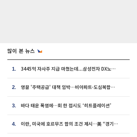
많이 본 뉴스
3445억 자사주 지급 마쳤는데...삼성전자 DX노조, 뒤늦은 '떼쓰기 집회'
1.
영끌 '주택공급' 대책 임박⋯비아파트·도심복합까지 총동원
2.
바다 태운 폭염에…회 한 접시도 ‘히트플레이션’
3.
이란, 미국에 호르무즈 합의 조건 제시…美 “경기 아직 안 끝나” [종합]
4.